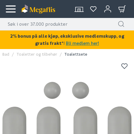
2% bonus på alle kjøp, eksklusive medlemskupp, og
gratis frakt*
!
Bli medlem her!
Bad
Toaletter og tilbehør
Toalettsete
KAN DISSE VÆRE AV INTERESSE?