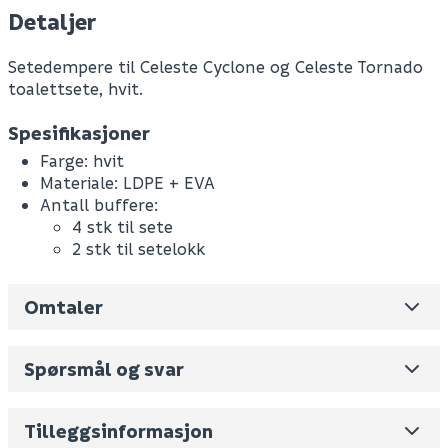
Detaljer
Setedempere til Celeste Cyclone og Celeste Tornado
toalettsete, hvit.
Spesifikasjoner
Farge: hvit
Materiale: LDPE + EVA
Antall buffere:
4 stk til sete
2 stk til setelokk
Omtaler
Leverandørens varenummer
MU-158-BK
Nobb No
0
Spørsmål og svar
Vekt pr. stk / m2 (i kg)
0.1
Skjul
Volum
0.08
(dm3 per salgsforpakning)
Tilleggsinformasjon