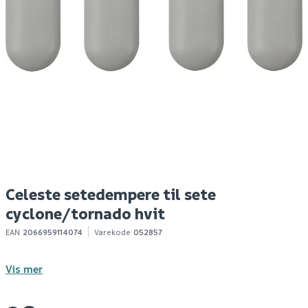
Celeste setedempere
Celeste
C
til sete prato hvit
monteringssett
ti
cyclone
29
119
2
100+ stk
100+ stk
Klikk & Hent
Klikk & Hent
Celeste setedempere til sete
cyclone/tornado hvit
EAN
2066959114074
Varekode
052857
Vis mer