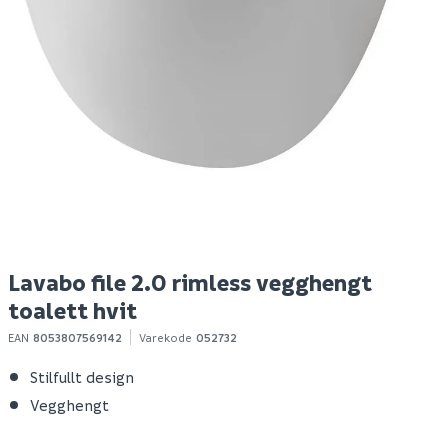
Laufen lua rimless
Laufen pro rimless
L
veggskål
veggskål m/
r
m/toalettsete
toalettsete
t
2 999
3 342
3
100+ stk
100+ stk
Klikk & Hent
Klikk & Hent
Lavabo file 2.0 rimless vegghengt
toalett hvit
EAN
8053807569142
Varekode
052732
Stilfullt design
Vegghengt