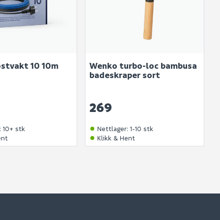
ostvakt 10 10m
Wenko turbo-loc bambusa
badeskraper sort
269
:
10+ stk
Nettlager
:
1-10 stk
ent
Klikk & Hent