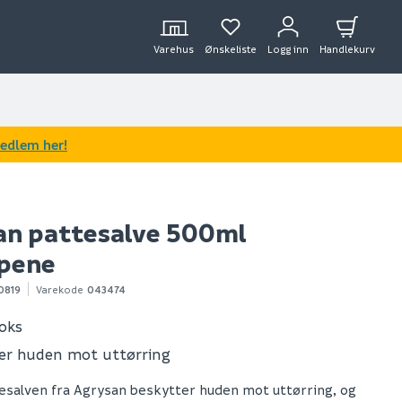
Varehus
Ønskeliste
Logg inn
Handlekurv
medlem her!
an pattesalve 500ml
pene
0819
Varekode
043474
oks
er huden mot uttørring
salven fra Agrysan beskytter huden mot uttørring, og