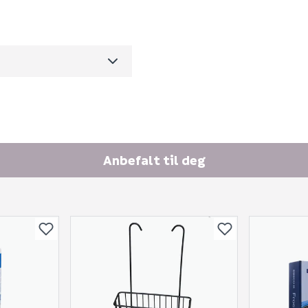
0
E-postadresse
0.5
m3 per salgsforpakning)
Anbefalt til deg
Skjule spørsmålet f
SEND INN SPØRSMÅL
Spørsmålet og svaret vil 
Ingen spørsmål enda