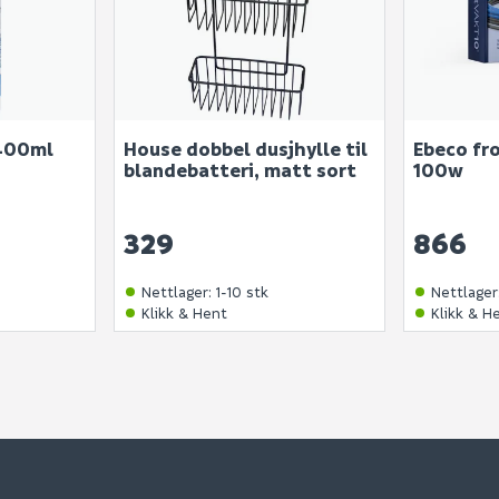
400ml
House dobbel dusjhylle til
Ebeco fr
blandebatteri, matt sort
100w
329
866
Nettlager
:
1-10 stk
Nettlager
Klikk & Hent
Klikk & H