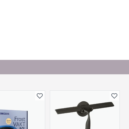
or andre?
bli vist her etter at det er besvart.
. Bli den første til å stille et spørsmål til dette
produktet.