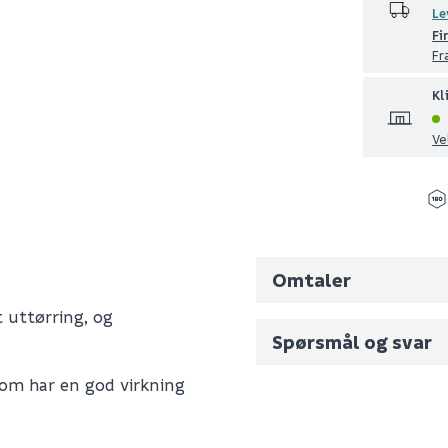
Le
Fi
Fr
Kl
Ve
Omtaler
 uttørring, og
Spørsmål og svar
som har en god virkning
Fornavn (synlig for an
9794125610