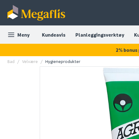
Meny
Kundeavis
Planleggingsverktøy
K
2% bonus 
Bad
Velvære
Hygieneprodukter