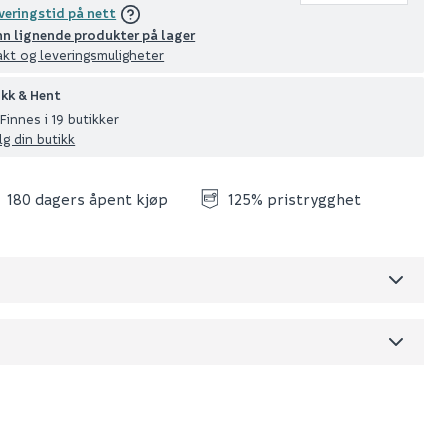
veringstid på nett
nn lignende produkter på lager
akt og leveringsmuligheter
ikk & Hent
Finnes i 19 butikker
lg din butikk
180 dagers åpent kjøp
125% pristrygghet
Skjul
dre)