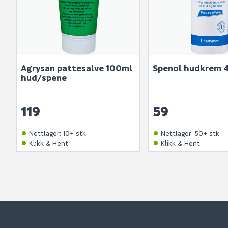
Agrysan pattesalve 100ml
Spenol hudkrem 
hud/spene
119
59
Nettlager
:
10+ stk
Nettlager
:
50+ stk
Klikk & Hent
Klikk & Hent