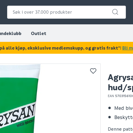
undeklubb
Outlet
på alle kjøp, eksklusive medlemskupp, og gratis frakt*
!
Bli 
KAN DISSE VÆRE AV INTERESSE?
Agrys
hud/s
EAN
570315610
Med biv
Beskytt
Denne patte