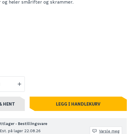
r og heler smårifter og skrammer.
vakt 10
Wenko turbo-loc
bambusa badeskraper
sort
269
+ stk
Nettlager
:
1-10 stk
Klikk & Hent
& HENT
LEGG I HANDLEKURV
ttlager - Bestillingsvare
Est. på lager 22.08.26
Varsle meg