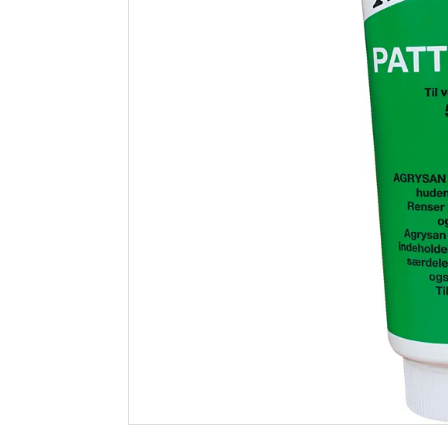
Agrysan pattesalve
Spenol h
100ml hud/spene
400ml
119
59
Nettlager
:
10+ stk
Nettlager
:
Klikk & Hent
Klikk & He