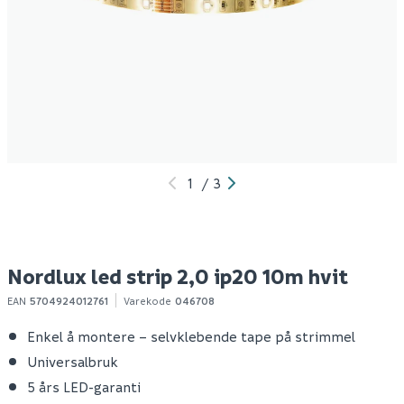
Elitech ledstrip cob-
Elitech ledstrip cob-
N
2700k-24v-8w/m-
2700k-24v-8w/m-
i
8mm-10m rull (40000
8mm-5m rull (40000
timer)
timer)
919
459
Produktdatablad
Produktdatablad
10+ stk
10+ stk
Klikk & Hent
Klikk & Hent
1
/
3
Nordlux led strip 2,0 ip20 10m hvit
EAN
5704924012761
Varekode
046708
Enkel å montere – selvklebende tape på strimmel
Universalbruk
5 års LED-garanti