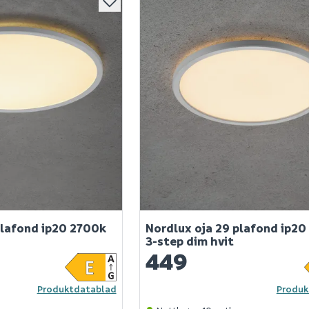
plafond ip20 2700k
Nordlux oja 29 plafond ip20
3-step dim hvit
449
Produktdatablad
Produk