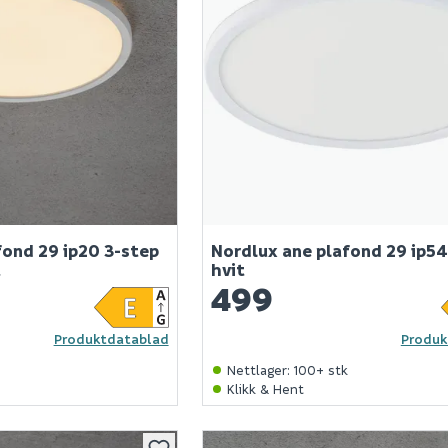
fond 29 ip20 3-step
Nordlux ane plafond 29 ip5
t
hvit
499
Produktdatablad
Produk
k
Nettlager
:
100+ stk
Klikk & Hent