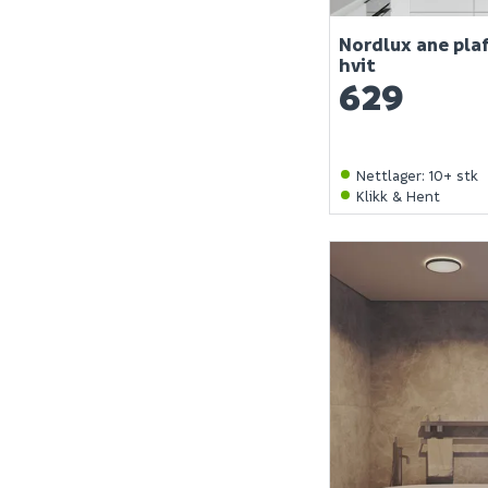
Nordlux ane pla
hvit
629
Nettlager
:
10+ stk
Klikk & Hent