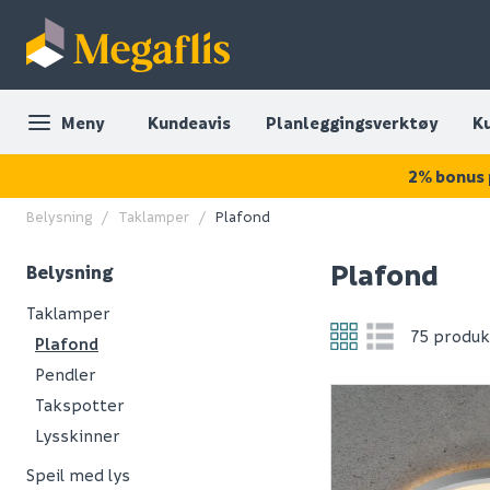
Meny
Kundeavis
Planleggingsverktøy
K
2% bonus 
Belysning
Taklamper
Plafond
Plafond
Belysning
Taklamper
75 produk
Plafond
Pendler
Takspotter
Lysskinner
Speil med lys