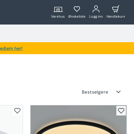
Varehus
Ønskeliste
Logg inn
Handlekurv
medlem her!