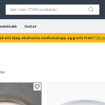
undeklubb
Outlet
på alle kjøp, eksklusive medlemskupp, og gratis frakt*
!
Bli 
ter