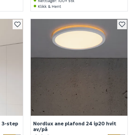
Nettlager
:
100+ stk
Klikk & Hent
 3-step
Nordlux ane plafond 24 ip20 hvit
av/på