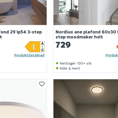
fond 29 ip54 3-step
Nordlux ane plafond 60x30 
t
step moodmaker hvit
729
Produktdatablad
Produk
k
Nettlager
:
100+ stk
Klikk & Hent