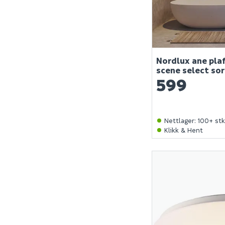
Nordlux ane pla
scene select sor
599
Nettlager
:
100+ st
Klikk & Hent