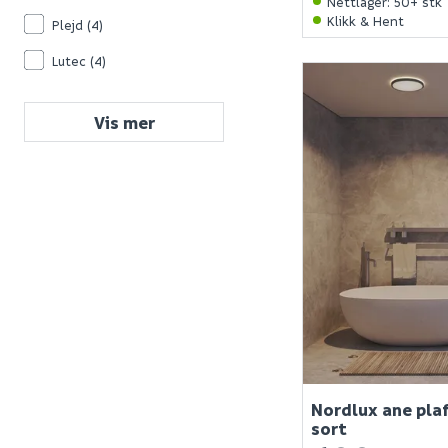
Nettlager
:
50+ stk
Klikk & Hent
Plejd
(4)
Lutec
(4)
Vis mer
Nordlux ane pla
sort