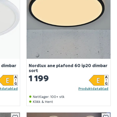
4 dimbar
Nordlux ane plafond 60 ip20 dimbar
sort
1 199
tdatablad
Produktdatablad
Nettlager
:
100+ stk
Klikk & Hent