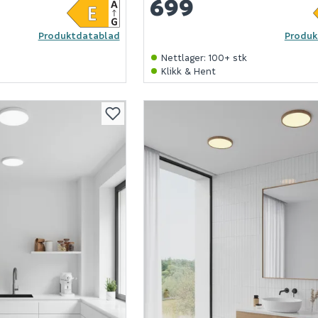
699
Produktdatablad
Produk
k
Nettlager
:
100+ stk
Klikk & Hent