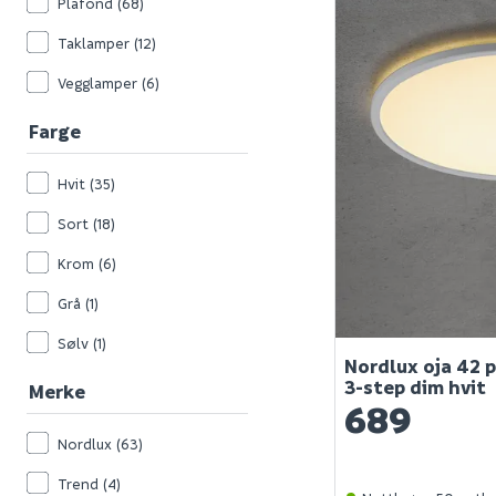
Plafond
(68)
Taklamper
(12)
Vegglamper
(6)
Farge
Hvit
(35)
Sort
(18)
Krom
(6)
Grå
(1)
Sølv
(1)
Nordlux oja 42 
3-step dim hvit
Merke
689
Nordlux
(63)
Trend
(4)