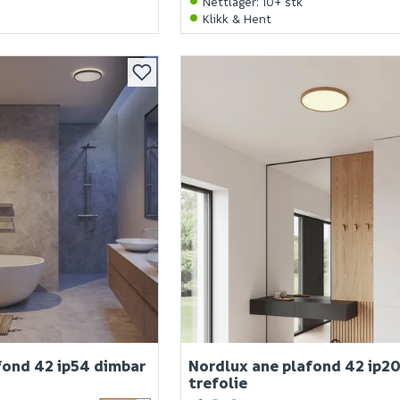
Nettlager
:
10+ stk
Klikk & Hent
fond 42 ip54 dimbar
Nordlux ane plafond 42 ip20
trefolie