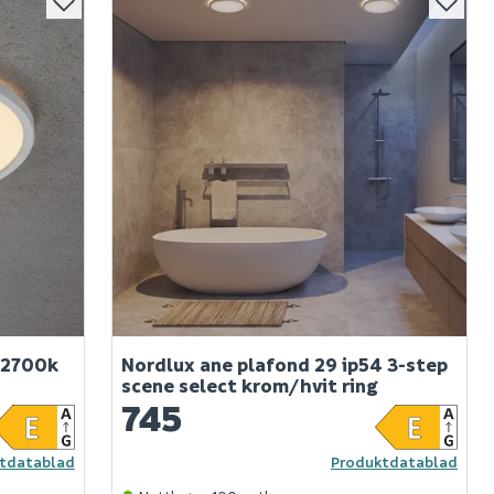
 2700k
Nordlux ane plafond 29 ip54 3-step
scene select krom/hvit ring
745
tdatablad
Produktdatablad