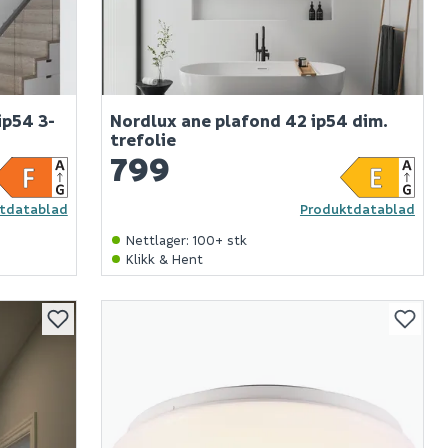
ip54 3-
Nordlux ane plafond 42 ip54 dim.
trefolie
799
tdatablad
Produktdatablad
Nettlager
:
100+ stk
Klikk & Hent