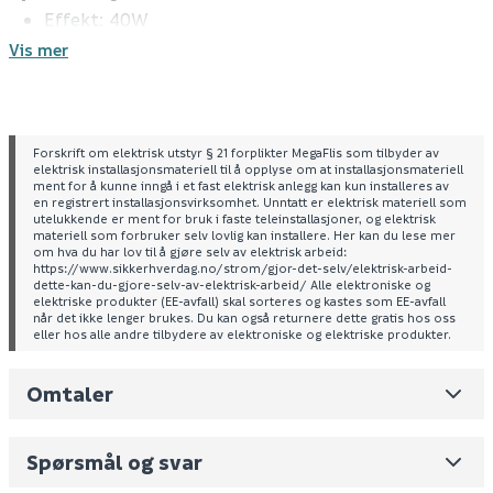
Effekt: 40W
Sokkel: E27
Vis mer
IP-klasse: IP44
Spenning: 230 V
Temperaturområde: - 20° to 50°
Mål: 265 x 110 x 123mm
Forskrift om elektrisk utstyr § 21 forplikter MegaFlis som tilbyder av
elektrisk installasjonsmateriell til å opplyse om at installasjonsmateriell
ment for å kunne inngå i et fast elektrisk anlegg kan kun installeres av
en registrert installasjonsvirksomhet. Unntatt er elektrisk materiell som
utelukkende er ment for bruk i faste teleinstallasjoner, og elektrisk
materiell som forbruker selv lovlig kan installere. Her kan du lese mer
om hva du har lov til å gjøre selv av elektrisk arbeid:
https://www.sikkerhverdag.no/strom/gjor-det-selv/elektrisk-arbeid-
dette-kan-du-gjore-selv-av-elektrisk-arbeid/ Alle elektroniske og
elektriske produkter (EE-avfall) skal sorteres og kastes som EE-avfall
når det ikke lenger brukes. Du kan også returnere dette gratis hos oss
eller hos alle andre tilbydere av elektroniske og elektriske produkter.
Omtaler
Leverandørens varenummer
6330402001
Nobb No
0
Spørsmål og svar
Vekt pr. stk / m2 (i kg)
1