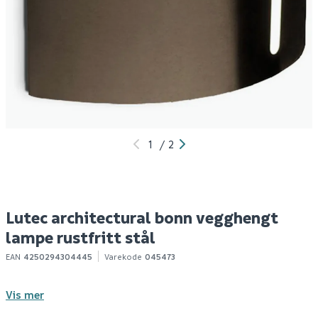
Lutec architectural
Nordlux coupar
L
lotus vegghengt lampe
vegglampe sand
m
mørk grå
ru
369
599
4
Bestillingsvare
Bestillingsvare
Klikk & Hent
Klikk & Hent
1
/
2
Lutec architectural bonn vegghengt
lampe rustfritt stål
EAN
4250294304445
Varekode
045473
Vis mer