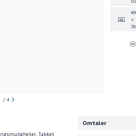
Fr
Kl
Ve
/
4
Omtaler
ngsmuligheter. Takket