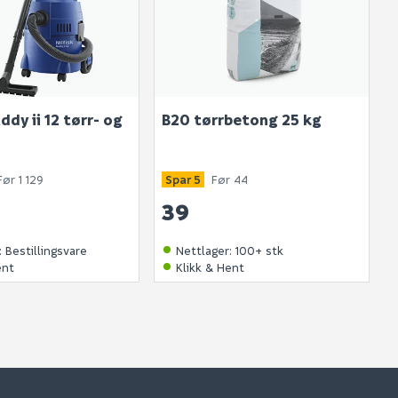
ddy ii 12 tørr- og
B20 tørrbetong 25 kg
Før 1 129
Spar 5
Før 44
39
:
Bestillingsvare
Nettlager
:
100+ stk
ent
Klikk & Hent