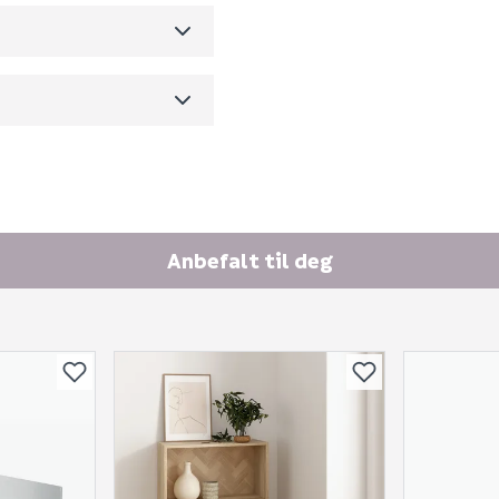
Spørsmålet og svaret vil 
m3 per salgsforpakning)
Ingen spørsmål enda
Anbefalt til deg