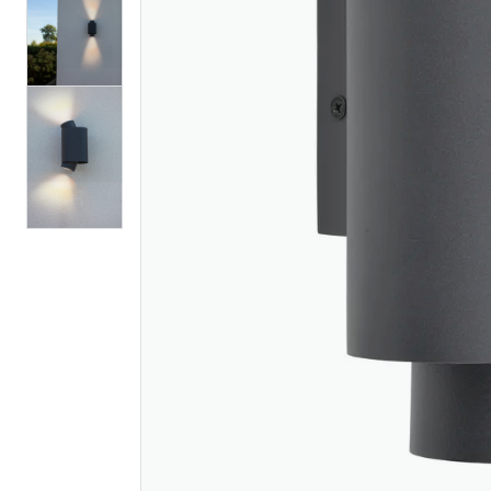
Lutec connected
Hansgrohe
dropa vegghengt
e 1jet du
lampe mørk grå
400/400
649
11 056
Nettlager
:
Bestillingsvare
Nettlager
:
Klikk & Hent
Klikk & He