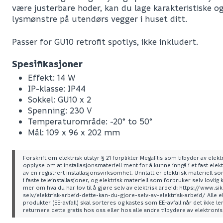
være justerbare hoder, kan du lage karakteristiske og
lysmønstre på utendørs vegger i huset ditt.
Passer for GU10 retrofit spotlys, ikke inkludert.
Spesifikasjoner
Effekt: 14 W
IP-klasse: IP44
Sokkel: GU10 x 2
Spenning: 230 V
Temperaturområde: -20° to 50°
Mål: 109 x 96 x 202 mm
Forskrift om elektrisk utstyr § 21 forplikter MegaFlis som tilbyder av elektri
opplyse om at installasjonsmateriell ment for å kunne inngå i et fast elekt
av en registrert installasjonsvirksomhet. Unntatt er elektrisk materiell 
Leverandørens varenummer
i faste teleinstallasjoner, og elektrisk materiell som forbruker selv lovlig 
mer om hva du har lov til å gjøre selv av elektrisk arbeid: https://www.
Nobb No
selv/elektrisk-arbeid-dette-kan-du-gjore-selv-av-elektrisk-arbeid/ Alle e
produkter (EE-avfall) skal sorteres og kastes som EE-avfall når det ikke l
returnere dette gratis hos oss eller hos alle andre tilbydere av elektroni
Vekt pr. stk / m2 (i kg)