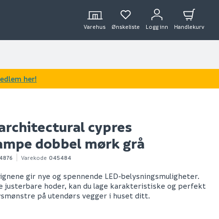
Varehus
Ønskeliste
Logg inn
Handlekurv
medlem her!
architectural cypres
ampe dobbel mørk grå
4876
Varekode
045484
ignene gir nye og spennende LED-belysningsmuligheter.
 justerbare hoder, kan du lage karakteristiske og perfekt
ysmønstre på utendørs vegger i huset ditt.