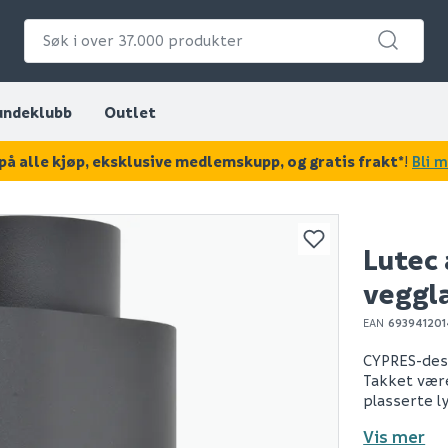
undeklubb
Outlet
på alle kjøp, eksklusive medlemskupp, og gratis frakt*
!
Bli 
KAN DISSE VÆRE AV INTERESSE?
Lutec 
veggl
EAN
693941201
CYPRES-des
Takket være
plasserte l
Vis mer