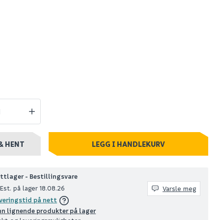
 ii 12
B20 tørrbetong 25 kg
tsuger
1 129
Spar 5
Før 44
39
stillingsvare
Nettlager
:
100+ stk
Klikk & Hent
& HENT
LEGG I HANDLEKURV
ttlager - Bestillingsvare
Est. på lager 18.08.26
Varsle meg
veringstid på nett
nn lignende produkter på lager