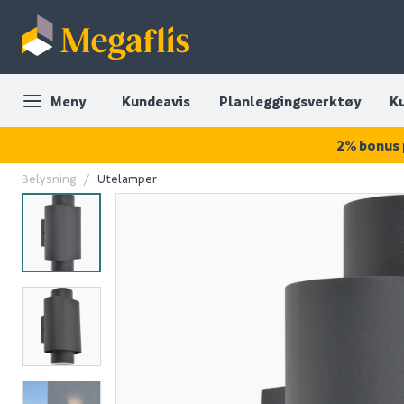
Meny
Kundeavis
Planleggingsverktøy
K
2% bonus 
Belysning
Utelamper