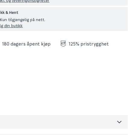
akt og leveringsmuligheter
ikk & Hent
Kun tilgjengelig på nett.
lg din butikk
180 dagers åpent kjøp
125% pristrygghet