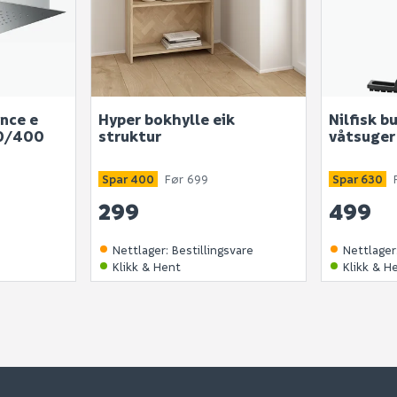
nce e
Hyper bokhylle eik
Nilfisk bu
00/400
struktur
våtsuger
Spar 400
Før 699
Spar 630
299
499
Nettlager
:
Bestillingsvare
Nettlager
Klikk & Hent
Klikk & H