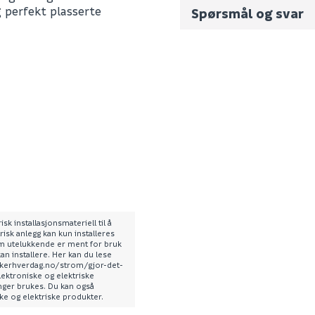
 perfekt plasserte
Spørsmål og svar
Fornavn (synlig for an
E-postadresse
sk installasjonsmateriell til å
risk anlegg kan kun installeres
som utelukkende er ment for bruk
6604002118
kan installere. Her kan du lese
Skjule spørsmålet f
sikkerhverdag.no/strom/gjor-det-
0
lektroniske og elektriske
enger brukes. Du kan også
SEND INN SPØRSMÅL
ske og elektriske produkter.
0.4