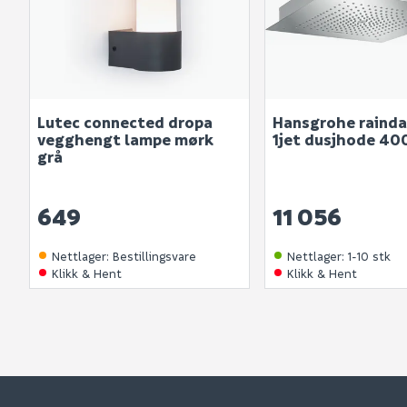
Lutec connected dropa
Hansgrohe rainda
vegghengt lampe mørk
1jet dusjhode 4
grå
649
11 056
Nettlager
:
Bestillingsvare
Nettlager
:
1-10 stk
Klikk & Hent
Klikk & Hent