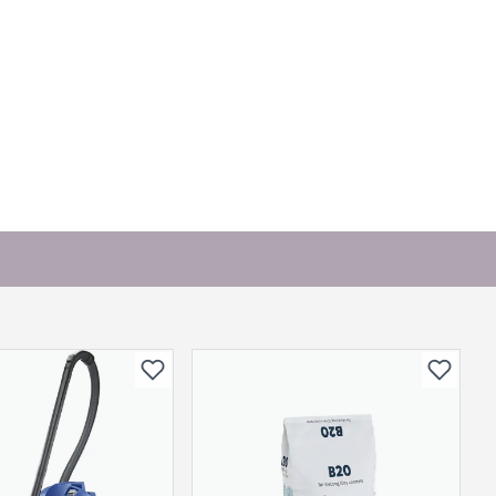
bli vist her etter at det er besvart.
. Bli den første til å stille et spørsmål til dette
produktet.