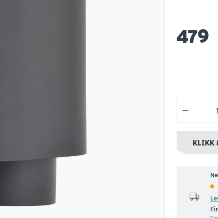
 raindance
Hyper bokhylle eik
Nilfisk buddy
479
sjhode
struktur
tørr- og vå
Spar 400
Før 699
Spar 630
Før 
299
499
1-10 stk
Nettlager
:
Bestillingsvare
Nettlager
:
Be
nt
Klikk & Hent
Klikk & Hent
KLIKK 
Ne
Le
Fi