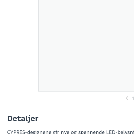
1
Detaljer
CYPRES-designene gir nye og spennende LED-belysni