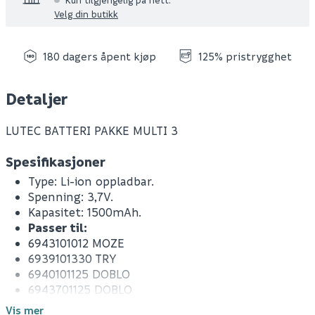
Velg din butikk
180 dagers åpent kjøp
125% pristrygghet
Detaljer
LUTEC BATTERI PAKKE MULTI 3
Spesifikasjoner
Type: Li-ion oppladbar.
Spenning: 3,7V.
Kapasitet: 1500mAh.
Passer til:
6943101012 MOZE
6939101330 TRY
6940101125 DOBLO
6943701125 DOBLO
6943801125 DOBLO
Vis mer