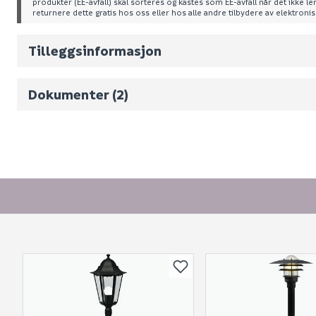
produkter (EE-avfall) skal sorteres og kastes som EE-avfall når det ikke l
returnere dette gratis hos oss eller hos alle andre tilbydere av elektroni
Vekt pr. stk / m2 (i kg)
Volum
4.72
(d
Tilleggsinformasjon
Bruksanvisning
6939412070766_ce.pdf
Dokumenter (2)