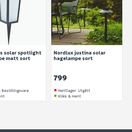
s solar spotlight
Nordlux justina solar
e matt sort
hagelampe sort
799
:
Bestillingsvare
Nettlager
:
Utgått
ent
Klikk & Hent