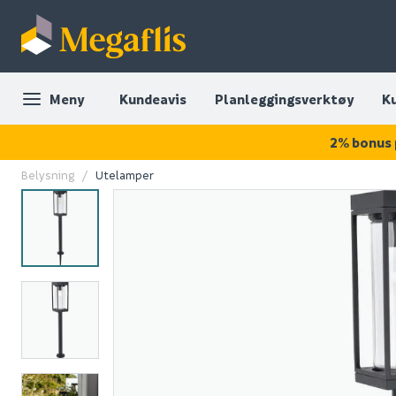
Meny
Kundeavis
Planleggingsverktøy
K
2% bonus 
Belysning
Utelamper