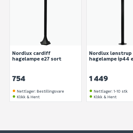
Nordlux cardiff
Nordlux lønstrup
hagelampe e27 sort
hagelampe ip44 e
754
1 449
Nettlager
:
Bestillingsvare
Nettlager
:
1-10 stk
Klikk & Hent
Klikk & Hent