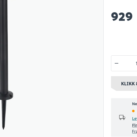
929
ønstrup 32
Nordlux coupar
Lutec dias 
e ip44 e27
hagelampe sort
spotlight 
matt sort
949
799
1-10 stk
Nettlager
:
Bestillingsvare
Nettlager
:
Be
nt
Klikk & Hent
Klikk & Hent
KLIKK 
Ne
Le
Fi
Fr