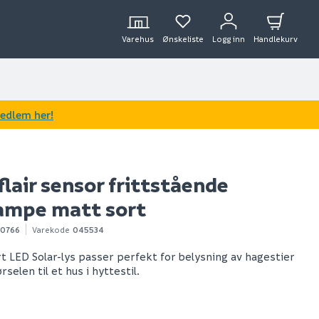
Varehus
Ønskeliste
Logg inn
Handlekurv
medlem her!
flair sensor frittstående
ampe matt sort
70766
Varekode
045534
rt LED Solar-lys passer perfekt for belysning av hagestier
rselen til et hus i hyttestil.