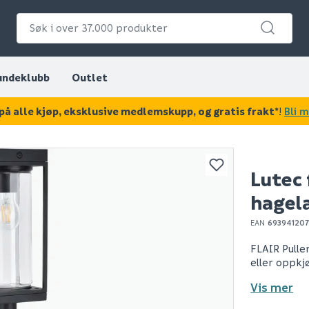
undeklubb
Outlet
på alle kjøp, eksklusive medlemskupp, og gratis frakt*
!
Bli 
KAN DISSE VÆRE AV INTERESSE?
Lutec 
hagel
EAN
69394120
FLAIR Pulle
eller oppkjø
Vis mer