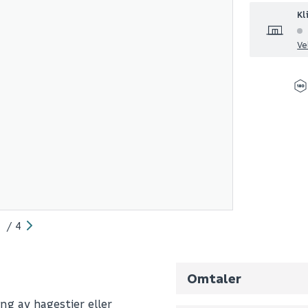
Kl
Ve
/
4
Omtaler
ng av hagestier eller