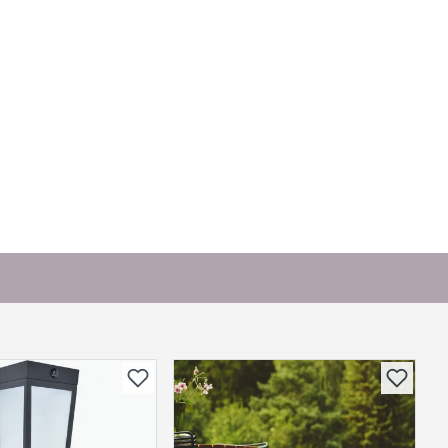
bli vist her etter at det er besvart.
. Bli den første til å stille et spørsmål til dette
produktet.