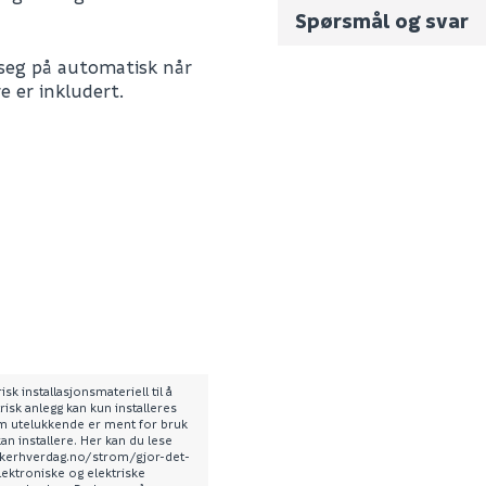
Spørsmål og svar
r seg på automatisk når
Fornavn (synlig for an
 er inkludert.
E-postadresse
sk installasjonsmateriell til å
Skjule spørsmålet f
risk anlegg kan kun installeres
som utelukkende er ment for bruk
6988802012
kan installere. Her kan du lese
SEND INN SPØRSMÅL
sikkerhverdag.no/strom/gjor-det-
0
lektroniske og elektriske