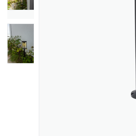
Nordlux cardiff
Nordlux l
hagelampe e27 sort
hagelamp
sort
754
1 449
Nettlager
:
Bestillingsvare
Nettlager
:
Klikk & Hent
Klikk & He