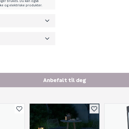
enger brukes. Du kan også
Spørsmålet og svaret vil 
ske og elektriske produkter.
1.47
m3 per salgsforpakning)
Ingen spørsmål enda
Anbefalt til deg