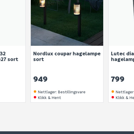
 32
Nordlux coupar hagelampe
Lutec dia
27 sort
sort
hagelamp
949
799
Nettlager
:
Bestillingsvare
Nettlager
Klikk & Hent
Klikk & H