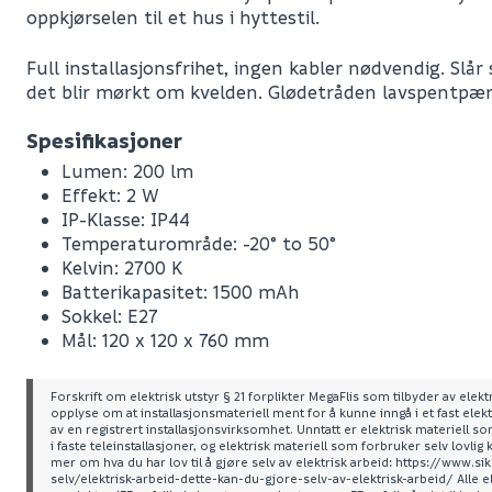
oppkjørselen til et hus i hyttestil.
Full installasjonsfrihet, ingen kabler nødvendig. Slå
det blir mørkt om kvelden. Glødetråden lavspentpære
Spesifikasjoner
Lumen: 200 lm
Effekt: 2 W
IP-Klasse: IP44
Temperaturområde: -20° to 50°
Kelvin: 2700 K
Batterikapasitet: 1500 mAh
Sokkel: E27
Mål: 120 x 120 x 760 mm
Forskrift om elektrisk utstyr § 21 forplikter MegaFlis som tilbyder av elektri
opplyse om at installasjonsmateriell ment for å kunne inngå i et fast elekt
av en registrert installasjonsvirksomhet. Unntatt er elektrisk materiell 
Leverandørens varenummer
i faste teleinstallasjoner, og elektrisk materiell som forbruker selv lovlig 
mer om hva du har lov til å gjøre selv av elektrisk arbeid: https://www.
Nobb No
selv/elektrisk-arbeid-dette-kan-du-gjore-selv-av-elektrisk-arbeid/ Alle e