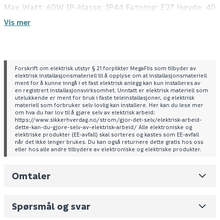
Max Watt: 60W IP-klasse: IP44 Fatning: E27 Høyde: 40
cm Projeksjon: 27 cm Bredde: 21 cm Skjermdiameter:
Vis mer
14 cm Leveres uten lyskilde Klasse 1: Krever jordet
tilkobling Parallelltilkobling: Ikke mulig
Forskrift om elektrisk utstyr § 21 forplikter MegaFlis som tilbyder av
elektrisk installasjonsmateriell til å opplyse om at installasjonsmateriell
ment for å kunne inngå i et fast elektrisk anlegg kan kun installeres av
en registrert installasjonsvirksomhet. Unntatt er elektrisk materiell som
utelukkende er ment for bruk i faste teleinstallasjoner, og elektrisk
materiell som forbruker selv lovlig kan installere. Her kan du lese mer
om hva du har lov til å gjøre selv av elektrisk arbeid:
https://www.sikkerhverdag.no/strom/gjor-det-selv/elektrisk-arbeid-
dette-kan-du-gjore-selv-av-elektrisk-arbeid/ Alle elektroniske og
elektriske produkter (EE-avfall) skal sorteres og kastes som EE-avfall
når det ikke lenger brukes. Du kan også returnere dette gratis hos oss
eller hos alle andre tilbydere av elektroniske og elektriske produkter.
Omtaler
Leverandørens varenummer
74381003
Nobb No
0
Spørsmål og svar
Vekt pr. stk / m2 (i kg)
1.601