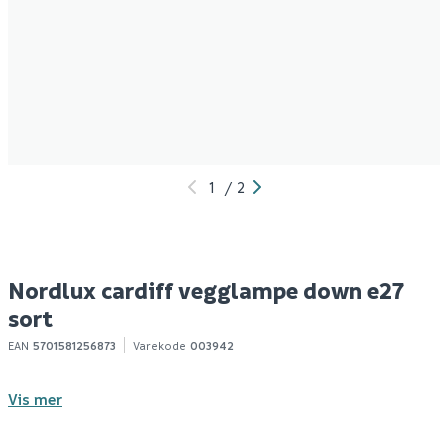
1
/
2
Nordlux cardiff vegglampe down e27
sort
EAN
5701581256873
Varekode
003942
Vis mer