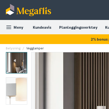
Meny
Kundeavis
Planleggingsverktøy
K
2% bonus 
Belysning
Vegglamper