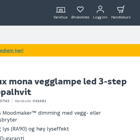
Varehus
Ønskeliste
Logg inn
Handlekurv
medlem her!
ux mona vegglampe led 3-step
opalhvit
07163
Varekode
046682
ns Moodmaker™ dimming med vegg- eller
sbryter
g lys (RA90) og høy lyseffekt
ED-garanti