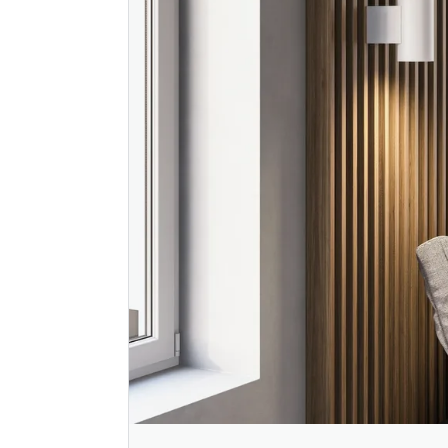
Nordlux tin
Nordlux t
vegglampe sort
vegglampe
u/lyskilde
319
499
Nettlager
:
1-10 stk
Nettlager
:
Klikk & Hent
Klikk & He