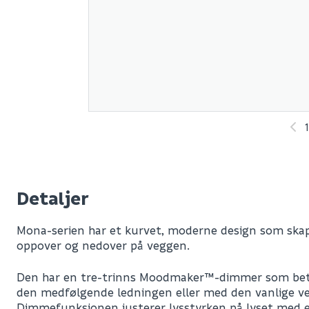
Detaljer
Mona-serien har et kurvet, moderne design som skap
oppover og nedover på veggen.
Den har en tre-trinns Moodmaker™-dimmer som bet
den medfølgende ledningen eller med den vanlige v
Dimmefunksjonen justerer lysstyrken på lyset med ett