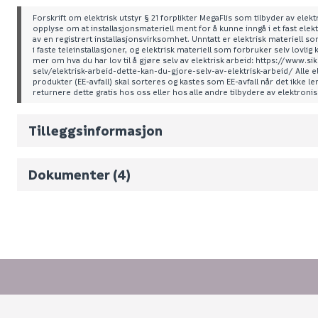
Leverandørens varenummer
Forskrift om elektrisk utstyr § 21 forplikter MegaFlis som tilbyder av elektri
opplyse om at installasjonsmateriell ment for å kunne inngå i et fast elekt
av en registrert installasjonsvirksomhet. Unntatt er elektrisk materiell 
Nobb No
i faste teleinstallasjoner, og elektrisk materiell som forbruker selv lovlig 
mer om hva du har lov til å gjøre selv av elektrisk arbeid: https://www.
Vekt pr. stk / m2 (i kg)
selv/elektrisk-arbeid-dette-kan-du-gjore-selv-av-elektrisk-arbeid/ Alle e
produkter (EE-avfall) skal sorteres og kastes som EE-avfall når det ikke l
returnere dette gratis hos oss eller hos alle andre tilbydere av elektroni
Volum
5.775
(d
Energimerking
Energiklasse
Datablad
Tilleggsinformasjon
Produktblad
Monteringsveiledning
Dokumenter (4)