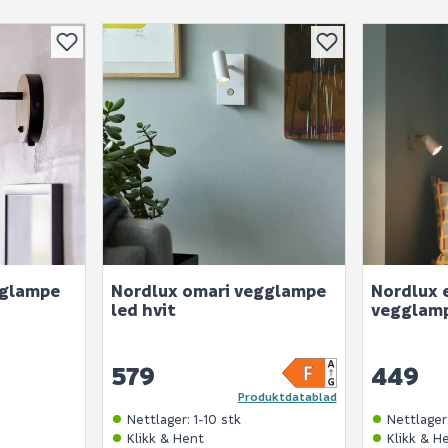
gglampe
Nordlux omari vegglampe
Nordlux 
led hvit
vegglamp
579
449
Produktdatablad
Nettlager
:
1-10 stk
Nettlager
Klikk & Hent
Klikk & H