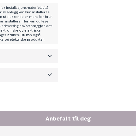
2110561001
sk installasjonsmateriell til å
risk anlegg kan kun installeres
som utelukkende er ment for bruk
0
kan installere. Her kan du lese
sikkerhverdag.no/strom/gjor-det-
0.96
lektroniske og elektriske
enger brukes. Du kan også
ske og elektriske produkter.
m3 per salgsforpakning)
F
Anbefalt til deg