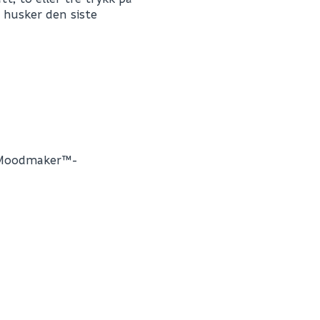
 husker den siste
E-postadresse
d Moodmaker™-
Skjule spørsmålet f
SEND INN SPØRSMÅL
Spørsmålet og svaret vil 
Ingen spørsmål enda