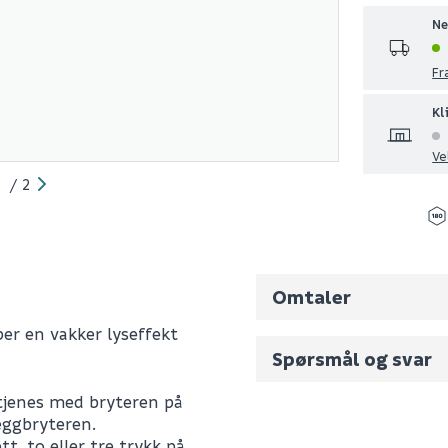
Ne
Fr
Kl
Ve
1
/
2
Omtaler
er en vakker lyseffekt
Spørsmål og svar
jenes med bryteren på
Fornavn (synlig for an
eggbryteren.
, to eller tre trykk på