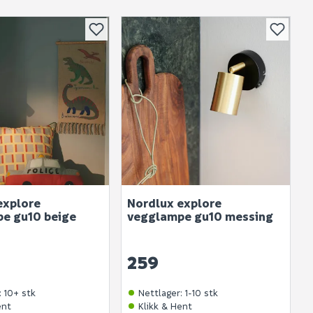
explore
Nordlux explore
e gu10 beige
vegglampe gu10 messing
259
:
10+ stk
Nettlager
:
1-10 stk
ent
Klikk & Hent