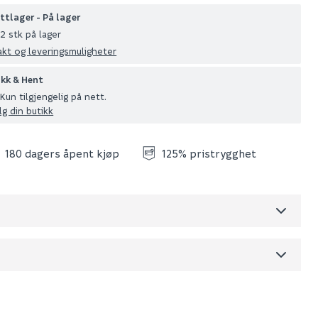
ttlager - På lager
2 stk på lager
akt og leveringsmuligheter
ikk & Hent
Kun tilgjengelig på nett.
lg din butikk
180 dagers åpent kjøp
125% pristrygghet
Skjul
dre)