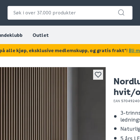
undeklubb
Outlet
på alle kjøp, eksklusive medlemskupp, og gratis frakt*
!
Bli 
KAN DISSE VÆRE AV INTERESSE?
Nordl
hvit/
EAN
57049240
3-trin
ledning
Naturli
5 års L