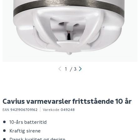
Cavius røykvarsler
Nor-tec brannslukker
C
optisk 10 år 40x41mm
skum 6l 21a 183b
t
å
339
349
7
10+ stk
Bestillingsvare
Klikk & Hent
Klikk & Hent
1
/
3
Cavius varmevarsler frittstående 10 år
EAN
9421906709162
Varekode
049248
10-års batteritid
Kraftig sirene
Dansk kvalitet og design