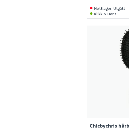
Nettlager
:
Utgått
Klikk & Hent
Chicbychris hår