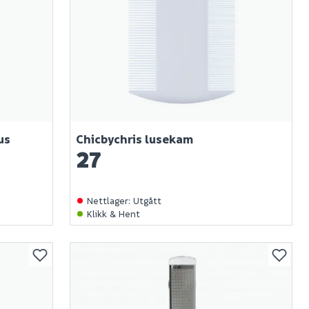
us
Chicbychris lusekam
27
Nettlager
:
Utgått
Klikk & Hent