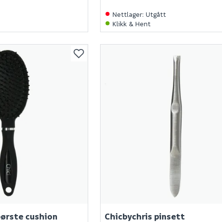
Nettlager
:
Utgått
Klikk & Hent
børste cushion
Chicbychris pinsett