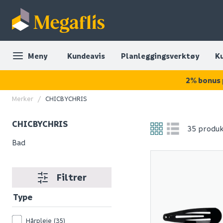
Meny
Kundeavis
Planleggingsverktøy
K
2% bonus 
Merker
CHICBYCHRIS
CHICBYCHRIS
35 produ
Bad
Filtrer
Type
Hårpleie
(35)