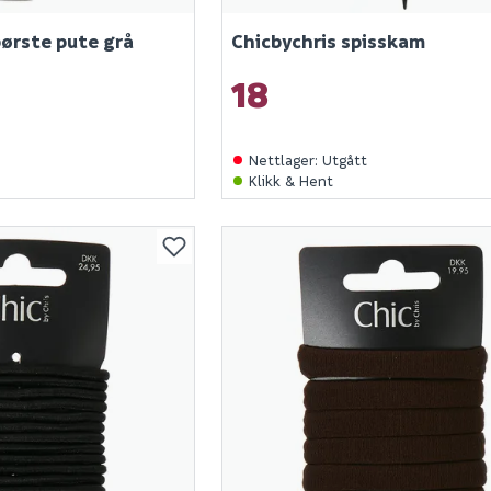
børste pute grå
Chicbychris spisskam
18
Nettlager
:
Utgått
Klikk & Hent