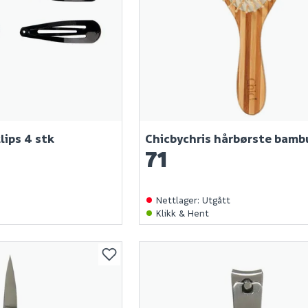
lips 4 stk
Chicbychris hårbørste bamb
71
Nettlager
:
Utgått
Klikk & Hent