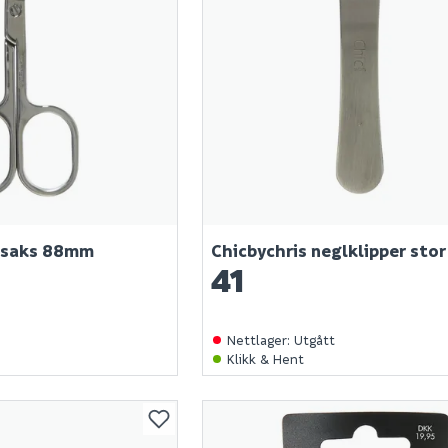
glsaks 88mm
Chicbychris neglklipper stor
41
Nettlager
:
Utgått
Klikk & Hent