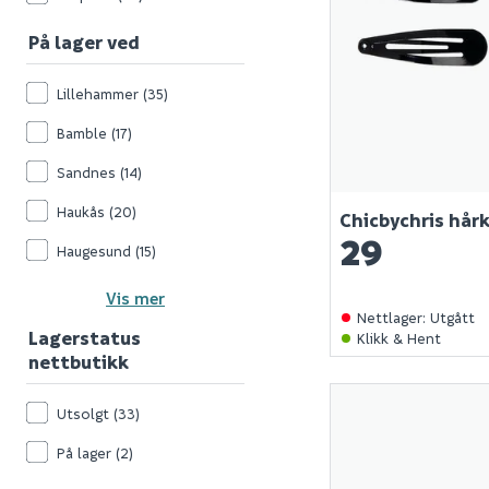
På lager ved
Lillehammer
(35)
Bamble
(17)
Sandnes
(14)
Haukås
(20)
Chicbychris hårk
29
Haugesund
(15)
Vis mer
Nettlager
:
Utgått
Lagerstatus
Klikk & Hent
nettbutikk
Utsolgt
(33)
På lager
(2)