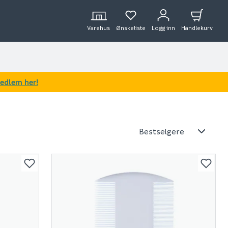
Varehus
Ønskeliste
Logg inn
Handlekurv
medlem her!