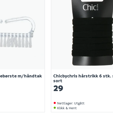
glebørste m/håndtak
Chicbychris hårstrikk 6 stk. 
sort
29
Nettlager
:
Utgått
Klikk & Hent