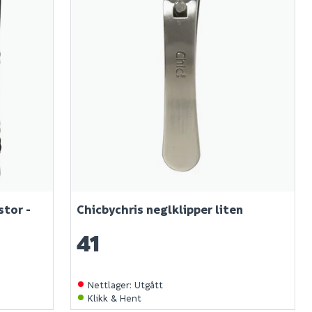
stor -
Chicbychris neglklipper liten
41
Nettlager
:
Utgått
Klikk & Hent