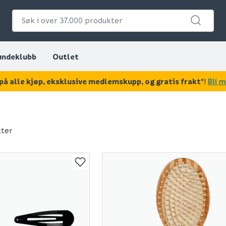
undeklubb
Outlet
på alle kjøp, eksklusive medlemskupp, og gratis frakt*
!
Bli 
kter