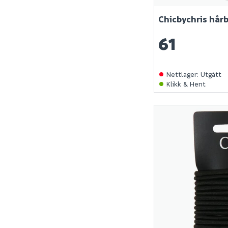
Chicbychris hår
61
Nettlager
:
Utgått
Klikk & Hent