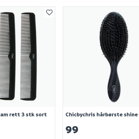
am rett 3 stk sort
Chicbychris hårbørste shine
99