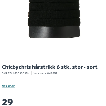
Chicbychris hårstrikk
Chicbychris neglklipper
C
50 stk - sort
liten
s
Chicbychris hårstrikk 6 stk. stor - sort
EAN
5764630930254
Varekode
048657
Vis mer
29