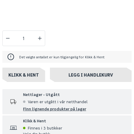
61
41
4
Utgått
Utgått
Klikk & Hent
Klikk & Hent
Det valgte antallet er kun tilgjengelig for Klikk & Hent
KLIKK & HENT
LEGG I HANDLEKURV
Nettlager - Utgått
Varen er utgått i vår netthandel
Finn lignende produkter på lager
Klikk & Hent
Finnes i 3 butikker
Velg din butikk