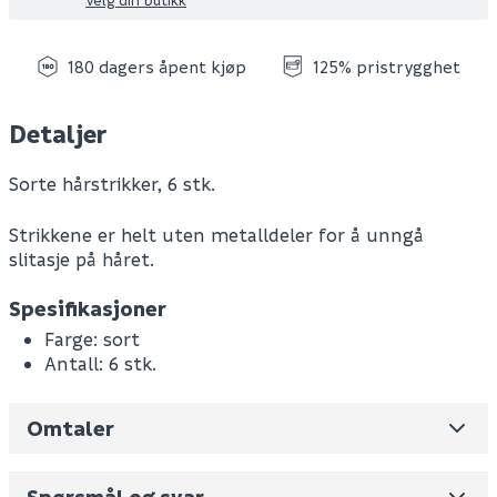
180 dagers åpent kjøp
125% pristrygghet
Detaljer
Sorte hårstrikker, 6 stk.
Strikkene er helt uten metalldeler for å unngå
slitasje på håret.
Spesifikasjoner
Farge: sort
Antall: 6 stk.
Omtaler
Leverandørens varenummer
732118
Nobb No
0