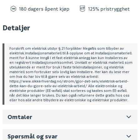
180 dagers åpent kjøp
125% pristrygghet
Detaljer
Forskrift om elektrisk utstyr § 21 forplikter Megaflis som tilbyder av
elektrisk installasjonsmateriell til å opplyse om at installasjonsmateriell
ment for å kunne inngå i et fast elektrisk anlegg kan kun installeres av
en registrert installasjonsvirksomhet. Unntatt er elektrisk materiell som
utelukkende er ment for bruk i faste teleinstallasjoner, og elektrisk
materiell som forbruker selv lovlig kan installere. Her kan du lese mer
om hva du har lov til å gjøre selv av elektrisk arbeid:
https://www.sikkerhverdag.no/strom/gjor-det-selv/elektrisk-arbeid-
dette-kan-du-gjore-selv-av-elektrisk-arbeid/ Alle elektroniske og
elektriske produkter (EE-avfall) skal sorteres og kastes som EE-avfall
når det ikke lenger brukes. Du kan også returnere dette gratis hos oss
eller hos alle andre tilbydere av elektroniske og elektriske produkter.
Omtaler
Leverandørens varenummer
1320110
Nobb No
0
Spørsmål og svar