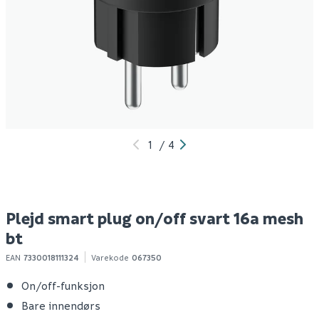
Elko smart plugg av/på
Plejd gateway gwy-01
N
16a hvit
styreenhet med
i
internettilkobling
m
539
844
1-10 stk
1-10 stk
Klikk & Hent
Klikk & Hent
1
/
4
Plejd smart plug on/off svart 16a mesh
bt
EAN
7330018111324
Varekode
067350
On/off-funksjon
Bare innendørs