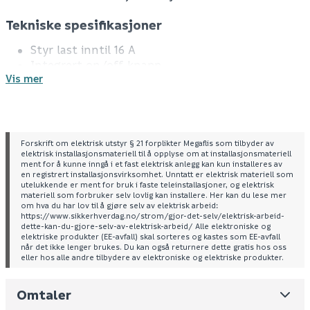
Tekniske spesifikasjoner
Styr last inntil 16 A
Integrert on/off-knapp
Vis mer
Tidsfunksjoner som timer, astrour og ukesur
Scenario fra mobil eller bryter/dobbeltklikk
IP20
Forskrift om elektrisk utstyr § 21 forplikter Megaflis som tilbyder av
elektrisk installasjonsmateriell til å opplyse om at installasjonsmateriell
ment for å kunne inngå i et fast elektrisk anlegg kan kun installeres av
en registrert installasjonsvirksomhet. Unntatt er elektrisk materiell som
utelukkende er ment for bruk i faste teleinstallasjoner, og elektrisk
materiell som forbruker selv lovlig kan installere. Her kan du lese mer
om hva du har lov til å gjøre selv av elektrisk arbeid:
https://www.sikkerhverdag.no/strom/gjor-det-selv/elektrisk-arbeid-
dette-kan-du-gjore-selv-av-elektrisk-arbeid/ Alle elektroniske og
elektriske produkter (EE-avfall) skal sorteres og kastes som EE-avfall
når det ikke lenger brukes. Du kan også returnere dette gratis hos oss
eller hos alle andre tilbydere av elektroniske og elektriske produkter.
Omtaler
Leverandørens varenummer
1400219