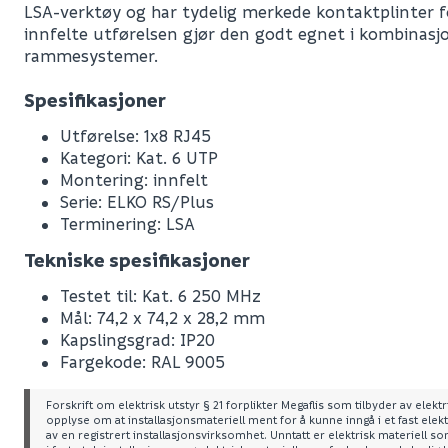
LSA-verktøy og har tydelig merkede kontaktplinter f
innfelte utførelsen gjør den godt egnet i kombinas
rammesystemer.
Spesifikasjoner
Utførelse: 1x8 RJ45
Kategori: Kat. 6 UTP
Montering: innfelt
Serie: ELKO RS/Plus
Terminering: LSA
Tekniske spesifikasjoner
Testet til: Kat. 6 250 MHz
Mål: 74,2 x 74,2 x 28,2 mm
Kapslingsgrad: IP20
Fargekode: RAL 9005
Forskrift om elektrisk utstyr § 21 forplikter Megaflis som tilbyder av elektri
opplyse om at installasjonsmateriell ment for å kunne inngå i et fast elekt
av en registrert installasjonsvirksomhet. Unntatt er elektrisk materiell 
Leverandørens varenummer