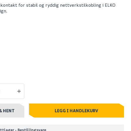
akontakt for stabil og ryddig nettverkstilkobling i ELKO
ign.
s
Debel plisségardin
ti 2x8 kat
flex lysdempende grå
90x130
565
stillingsvare
Nettlager
:
1-10 stk
Klikk & Hent
& HENT
LEGG I HANDLEKURV
ttlager - Bestillingsvare