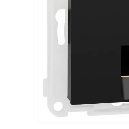
Enkel stikkontakt,
Elko plus
rs/plus, innfelt
datakonta
hurtigklemmer sort
1x8 innfel
99
147
Nettlager
:
Bestillingsvare
Nettlager
:
Klikk & Hent
Klikk & He