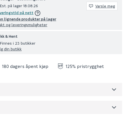
Est. på lager 18.08.26
Varsle meg
veringstid på nett
nn lignende produkter på lager
akt og leveringsmuligheter
ikk & Hent
Finnes i 23 butikker
lg din butikk
180 dagers åpent kjøp
125% pristrygghet
Skjul
dre)