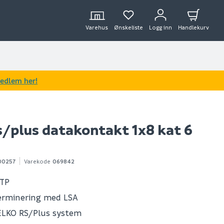
Varehus
Ønskeliste
Logg inn
Handlekurv
medlem her!
s/plus datakontakt 1x8 kat 6
00257
Varekode
069842
UTP
erminering med LSA
ELKO RS/Plus system