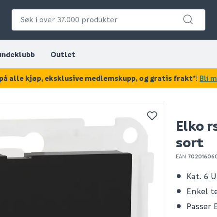
undeklubb
Outlet
på alle kjøp, eksklusive medlemskupp, og gratis frakt*
!
Bli 
KAN DISSE VÆRE AV INTERESSE?
Elko r
sort
EAN
70201606
Kat. 6 
Enkel t
Passer 