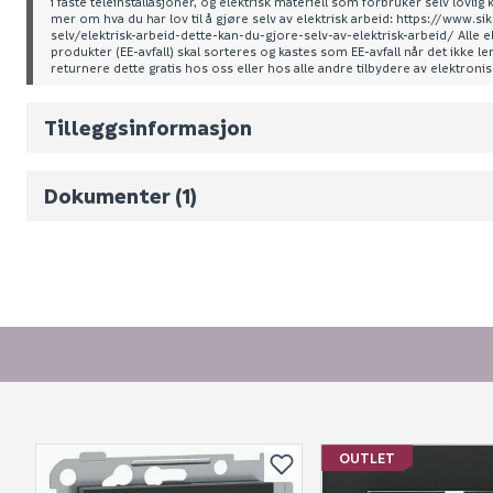
i faste teleinstallasjoner, og elektrisk materiell som forbruker selv lovlig 
mer om hva du har lov til å gjøre selv av elektrisk arbeid: https://www.
Nobb No
selv/elektrisk-arbeid-dette-kan-du-gjore-selv-av-elektrisk-arbeid/ Alle e
produkter (EE-avfall) skal sorteres og kastes som EE-avfall når det ikke l
returnere dette gratis hos oss eller hos alle andre tilbydere av elektroni
Vekt pr. stk / m2 (i kg)
Volum
0.155
(d
Tilleggsinformasjon
Datablad
Dokumenter (1)
OUTLET