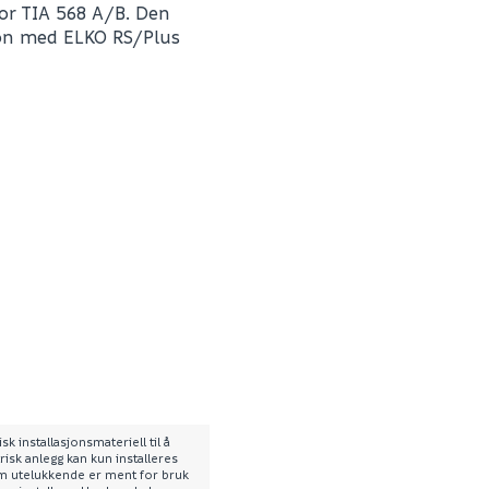
or TIA 568 A/B. Den
jon med ELKO RS/Plus
E-postadresse
Skjule spørsmålet f
SEND INN SPØRSMÅL
Spørsmålet og svaret vil 
sk installasjonsmateriell til å
risk anlegg kan kun installeres
Ingen spørsmål enda
som utelukkende er ment for bruk
6901793