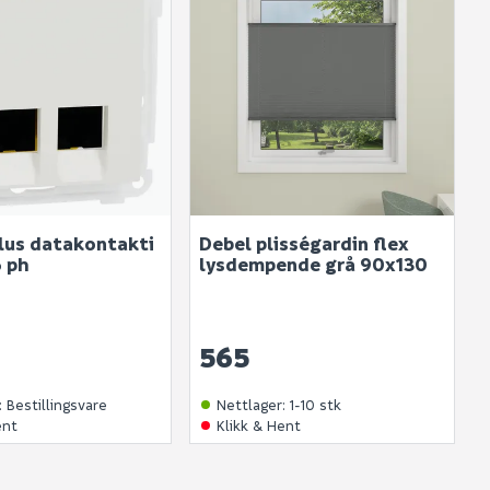
plus datakontakti
Debel plisségardin flex
6 ph
lysdempende grå 90x130
565
:
Bestillingsvare
Nettlager
:
1-10 stk
ent
Klikk & Hent