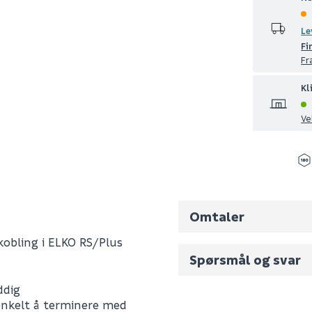
Le
Fi
Fr
Kl
Ve
Omtaler
kobling i ELKO RS/Plus
Spørsmål og svar
ddig
Fornavn (synlig for an
 enkelt å terminere med