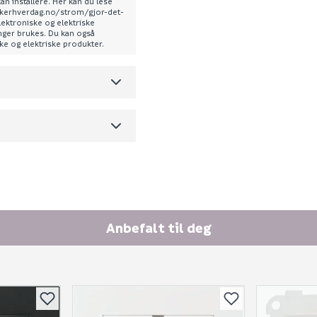
kan installere. Her kan du lese
sikkerhverdag.no/strom/gjor-det-
0
lektroniske og elektriske
enger brukes. Du kan også
ske og elektriske produkter.
0.31
m3 per salgsforpakning)
Anbefalt til deg