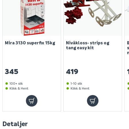
Mira 3130 superfix 15kg
Nivåkloss- strips og
tang easy kit
345
419
100+ stk
1-10 stk
Klikk & Hent
Klikk & Hent
Detaljer