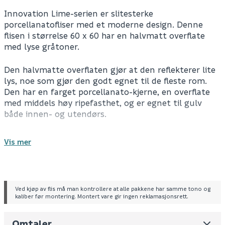
Innovation Lime-serien er slitesterke
porcellanatofliser med et moderne design. Denne
flisen i størrelse 60 x 60 har en halvmatt overflate
med lyse gråtoner.
Den halvmatte overflaten gjør at den reflekterer lite
lys, noe som gjør den godt egnet til de fleste rom.
Den har en farget porcellanato-kjerne, en overflate
med middels høy ripefasthet, og er egnet til gulv
både innen- og utendørs.
For informasjon om drift og vedlikehold, se FDV-
Vis mer
dokument.
Spesifikasjoner
Gulvflis
Ved kjøp av flis må man kontrollere at alle pakkene har samme tono og
Type: porcellanato
kaliber før montering. Montert vare gir ingen reklamasjonsrett.
Antall pr. pakke
1.44
m²
Farge: lys grå
Overflate: halvmatt
Omtaler
Leverandørens varenummer
IL6004