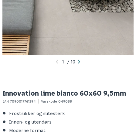
Mira 3130 superfix 15kg
Innovation lime grigio
I
60x60 9,5mm
6
345
179
1
/m²
100+ stk
100+ m2
Klikk & Hent
Klikk & Hent
1
/
10
Innovation lime bianco 60x60 9,5mm
EAN
7090017761394
Varekode
049088
Frostsikker og slitesterk
Innen- og utendørs
Moderne format