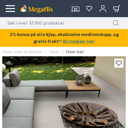
2% bonus på alle kjøp, eksklusive medlemskupp, og
gratis frakt*
!
Bli medlem her!
Fliser, stein & tilbehør
Fliser
Fliser bad
KAN DISSE VÆRE AV INTERESSE?