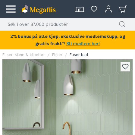
2% bonus på alle kjøp, eksklusive medlemskupp, og
gratis frakt*
!
Bli medlem her!
Fliser, stein & tilbehør
Fliser
Fliser bad
KAN DISSE VÆRE AV INTERESSE?