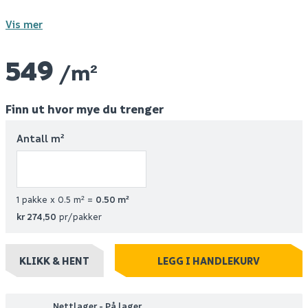
Vis mer
549
/m²
Finn ut hvor mye du trenger
Antall m²
1 pakke x 0.5 m² =
0.50
m²
kr 274,50
pr/pakker
KLIKK & HENT
LEGG I HANDLEKURV
Nettlager - På lager