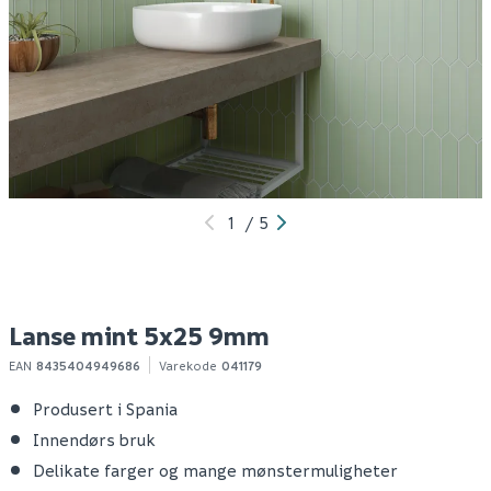
Lanse rose 5x25 9mm
Lanse navy 5x25 9mm
La
9
400
400
/m²
/m²
100+ m2
100+ m2
Klikk & Hent
Klikk & Hent
1
/
5
Lanse mint 5x25 9mm
EAN
8435404949686
Varekode
041179
Produsert i Spania
Innendørs bruk
Delikate farger og mange mønstermuligheter