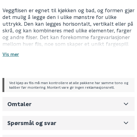
Veggflisen er egnet til kjøkken og bad, og formen gjør
det mulig å legge den i ulike mønstre for ulike
uttrykk. Den kan legges horisontalt, vertikalt eller på
skrå, og kan kombineres med ulike elementer, farger
og andre fliser. Det kan forekomme fargevariasjoner
mellom hver flis, noe som skaper et unikt fargespill
på veggen.
Vis mer
For informasjon om drift og vedlikehold, se FDV-
dokument.
Ved kjøp av flis må man kontrollere at alle pakkene har samme tono og
Spesifikasjoner
kaliber før montering. Montert vare gir ingen reklamasjonsrett.
Antall pr. pakke
0.5
m²
Veggflis
Type: keramisk
Omtaler
Leverandørens varenummer
27486
Farge: mintgrønn
Overflate: matt
Nobb No
0
Bruksområde: innendørs
Spørsmål og svar
Vekt pr. stk / m2 (i kg)
14.4
Tekniske spesifikasjoner