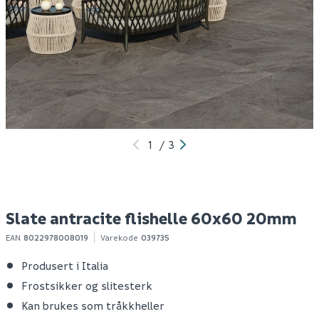
Slate grigio flishelle
Key support justerbar
I
60x60 20mm
pidestall 28-36 mm à 14
6
stk
Spar 70
Før 189
Spar 88
Før 399
119
311
1
100+ stk
1-10 stk
Klikk & Hent
Klikk & Hent
1
/
3
Slate antracite flishelle 60x60 20mm
EAN
8022978008019
Varekode
039735
Produsert i Italia
Frostsikker og slitesterk
Kan brukes som tråkkheller