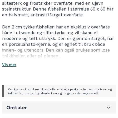
slitesterk og frostsikker overflate, med en ujevn
steinstruktur. Denne flishellen i størrelse 60 x 60 har
en halvmatt, antrasittfarget overflate.
Den 2 cm tykke flishellen har en eksklusiv overflate
både i utseende og slitestyrke, og vil skape et
moderne og tøft uttrykk. Den er gjennomfarget, har
en porcellanato-kjerne, og er egnet til bruk både
innen- og utendørs. Den kan også brukes som løse
tråkkheller, eller på plenen.
Vis mer
Flisheller selges per stykk, ikke per m².
For informasjon om drift og vedlikehold, se FDV-
dokument.
Ved kjøp av flis må man kontrollerer at alle pakkene har samme tono og
kaliber før montering. Montert vare gir ingen reklamasjonsrett.
Spesifikasjoner
Leverandørens varenummer
XSL60R7
Gulvflis
Omtaler
Nobb No
0
Frostsikker
Type: Porcellanatoflis