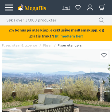
2% bonus på alle kjøp, eksklusive medlemskupp, og
gratis frakt*
!
Bli medlem her!
Fliser, stein & tilbehør
Fliser
Fliser utendørs
KAN DISSE VÆRE AV INTERESSE?
OUTLET