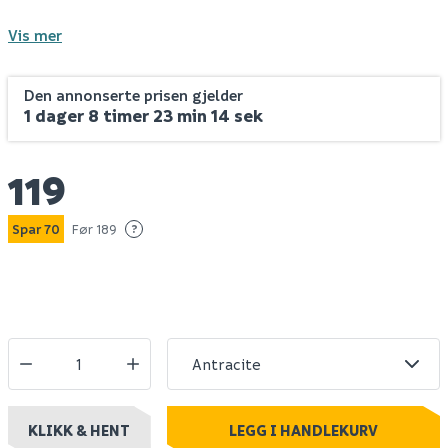
Vis mer
Den annonserte prisen gjelder
1 dager 8 timer 23 min 14 sek
119
Spar 70
Før 189
?
KLIKK & HENT
LEGG I HANDLEKURV