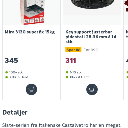
Mira 3130 superfix 15kg
Key support justerbar
pidestall 28-36 mm à 14
stk
Spar 88
Før 399
345
311
100+ stk
1-10 stk
Klikk & Hent
Klikk & Hent
Detaljer
Slate-serien fra italienske Castalvetro har en meget