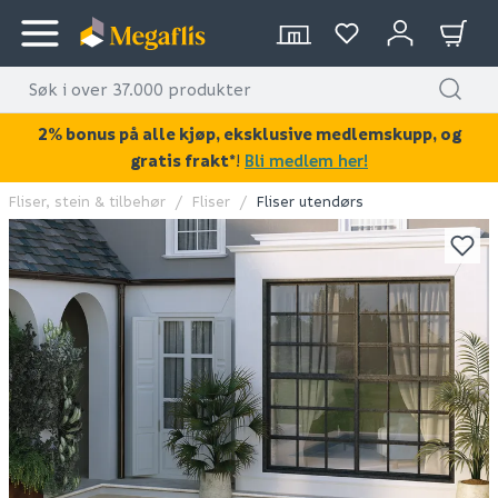
2% bonus på alle kjøp, eksklusive medlemskupp, og
gratis frakt*
!
Bli medlem her!
Fliser, stein & tilbehør
Fliser
Fliser utendørs
KAN DISSE VÆRE AV INTERESSE?