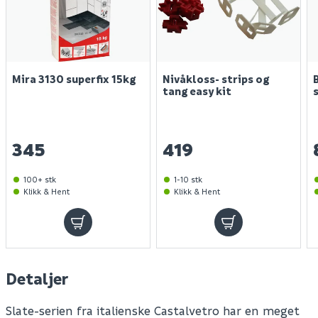
Mira 3130 superfix 15kg
Nivåkloss- strips og
tang easy kit
345
419
100+ stk
1-10 stk
Klikk & Hent
Klikk & Hent
Detaljer
Slate-serien fra italienske Castalvetro har en meget