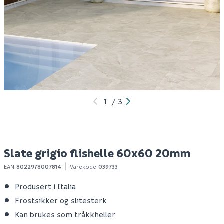
Slate antracite
Konkrete bianco
K
flishelle 60x60 20mm
flishelle 60x60 20mm
f
Spar 70
Før 189
119
139
1
100+ stk
100+ stk
Klikk & Hent
Klikk & Hent
1
/
3
Slate grigio flishelle 60x60 20mm
EAN
8022978007814
Varekode
039733
Produsert i Italia
Frostsikker og slitesterk
Kan brukes som tråkkheller