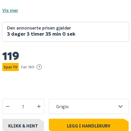
Vis mer
Den annonserte prisen gjelder
3 dager 3 timer 34 min 59 sek
119
Spar 70
Før 189
?
KLIKK & HENT
LEGG I HANDLEKURV