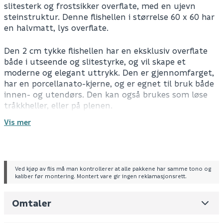
slitesterk og frostsikker overflate, med en ujevn
steinstruktur. Denne flishellen i størrelse 60 x 60 har
en halvmatt, lys overflate.
Den 2 cm tykke flishellen har en eksklusiv overflate
både i utseende og slitestyrke, og vil skape et
moderne og elegant uttrykk. Den er gjennomfarget,
har en porcellanato-kjerne, og er egnet til bruk både
innen- og utendørs. Den kan også brukes som løse
tråkkheller, eller på plenen.
Vis mer
Flisheller selges per stykk, ikke per m².
For informasjon om drift og vedlikehold, se FDV-
dokument.
Ved kjøp av flis må man kontrollerer at alle pakkene har samme tono og
kaliber før montering. Montert vare gir ingen reklamasjonsrett.
Spesifikasjoner
Leverandørens varenummer
XSL60R4
Gulvflis
Omtaler
Nobb No
0
Frostsikker
Type: Porcellanatoflis