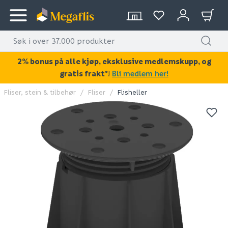
2% bonus på alle kjøp, eksklusive medlemskupp, og
gratis frakt*
!
Bli medlem her!
Fliser, stein & tilbehør
Fliser
Flisheller
KAN DISSE VÆRE AV INTERESSE?