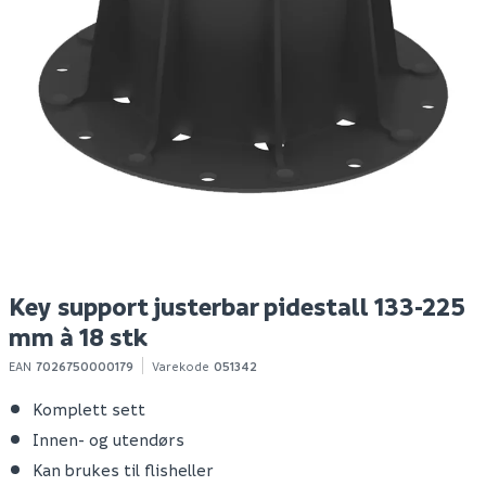
Lavagna grigio flishelle
Slate grigio flishelle
S
60x60 r11 20mm
60x60 20mm
f
Spar 70
Før 189
S
299
119
1
100+ stk
100+ stk
Klikk & Hent
Klikk & Hent
Key support justerbar pidestall 133-225
mm à 18 stk
EAN
7026750000179
Varekode
051342
Komplett sett
Innen- og utendørs
Kan brukes til flisheller