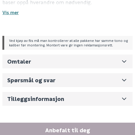
baser oppå hverandre om nødvendig.
Vis mer
Tekniske spesifikasjoner
133-225 mm
Antall: 18 stk
Følger med: pidestall, hode, kryss, gummimatte
Ved kjøp av flis må man kontrollerer at alle pakkene har samme tono og
kaliber før montering. Montert vare gir ingen reklamasjonsrett.
Omtaler
Leverandørens varenummer
100755
Nobb No
0
Spørsmål og svar
Vekt pr. stk / m2 (i kg)
1.13
Skjul
Volum
6.534
(dm3 per salgsforpakning)
Tilleggsinformasjon
Fornavn (synlig for andre)
E-postadresse
Anbefalt til deg