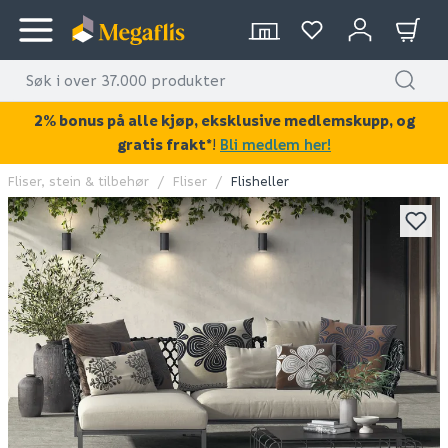
2% bonus på alle kjøp, eksklusive medlemskupp, og
gratis frakt*
!
Bli medlem her!
Fliser, stein & tilbehør
Fliser
Flisheller
KAN DISSE VÆRE AV INTERESSE?