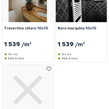
Travertino chiaro 10x10
Nero marquina 10x10
1 539
1 539
/m²
/m²
10+ m2
10+ m2
Klikk & Hent
Klikk & Hent
Finn varehus