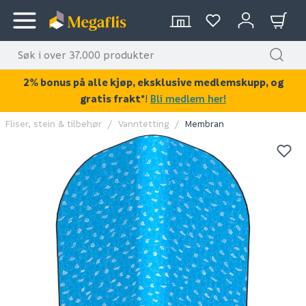
2% bonus på alle kjøp, eksklusive medlemskupp, og
gratis frakt*
!
Bli medlem her!
Fliser, stein & tilbehør
Vanntetting
Membran
KAN DISSE VÆRE AV INTERESSE?