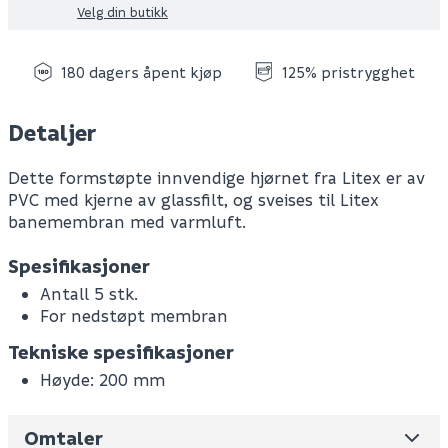
Velg din butikk
180 dagers åpent kjøp
125% pristrygghet
Detaljer
Dette formstøpte innvendige hjørnet fra Litex er av
PVC med kjerne av glassfilt, og sveises til Litex
banemembran med varmluft.
Spesifikasjoner
Antall 5 stk.
For nedstøpt membran
Tekniske spesifikasjoner
Høyde: 200 mm
Omtaler
Leverandørens varenummer
622