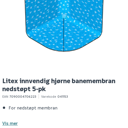
Vetpro tpe innvendig
Litex innvendig
M
hjørnemansjett
hjørnemansjett
59
113
7
100+ stk
1-10 stk
Klikk & Hent
Klikk & Hent
Litex innvendig hjørne banemembran
nedstøpt 5-pk
EAN
7090004706223
Varekode
041153
For nedstøpt membran
Vis mer