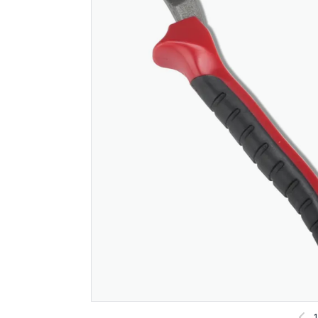
Mira 3130 superfix
Mjølner fl
15kg
d900
Spar 500
F
345
999
Nettlager
:
100+ stk
Nettlager
:
Klikk & Hent
Klikk & He