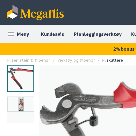
Meny
Kundeavis
Planleggingsverktøy
K
2% bonus 
Fliser, stein & tilbehør
Verktøy og tilbehør
Fliskuttere