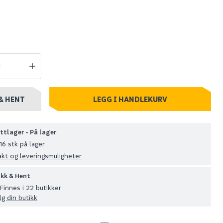
3
Bihui bøtteskje 165
mm
79
+ stk
Nettlager
:
1-10 stk
Klikk & Hent
& HENT
LEGG I HANDLEKURV
ttlager - På lager
16 stk på lager
akt og leveringsmuligheter
ikk & Hent
Finnes i 22 butikker
lg din butikk