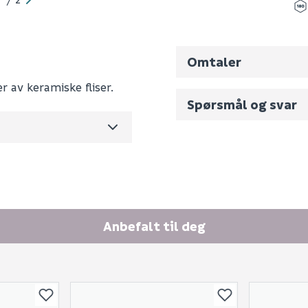
65926
Omtaler
0
r av keramiske fliser.
0.492
Spørsmål og svar
m3 per salgsforpakning)
Fornavn (synlig for an
E-postadresse
Anbefalt til deg