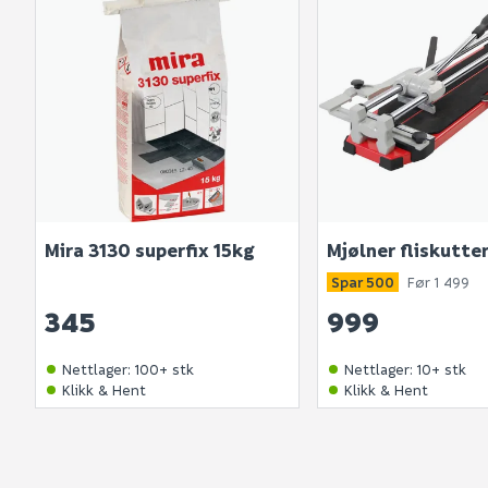
Mira 3130 superfix 15kg
Mjølner fliskutte
Spar 500
Før 1 499
345
999
Nettlager
:
100+ stk
Nettlager
:
10+ stk
Klikk & Hent
Klikk & Hent