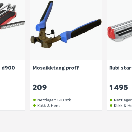
Skjule spørsmålet f
SEND INN SPØRSMÅL
Spørsmålet og svaret vil 
Ingen spørsmål enda
r d900
Mosaikktang proff
Rubi star
209
1 495
Nettlager
:
1-10 stk
Nettlager
Klikk & Hent
Klikk & H