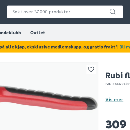
undeklubb
Outlet
på alle kjøp, eksklusive medlemskupp, og gratis frakt*
!
Bli 
KAN DISSE VÆRE AV INTERESSE?
Rubi f
EAN
841379765
Vis mer
309