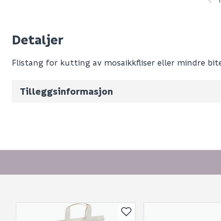
Leverandørens varenummer
Detaljer
Nobb No
Flistang for kutting av mosaikkfliser eller mindre bite
Vekt pr. stk / m2 (i kg)
Volum
1.04
(d
Tilleggsinformasjon