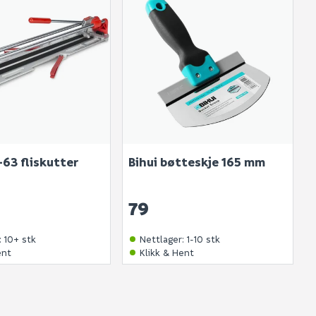
or andre?
bli vist her etter at det er besvart.
. Bli den første til å stille et spørsmål til dette
-63 fliskutter
Bihui bøtteskje 165 mm
produktet.
79
:
10+ stk
Nettlager
:
1-10 stk
ent
Klikk & Hent