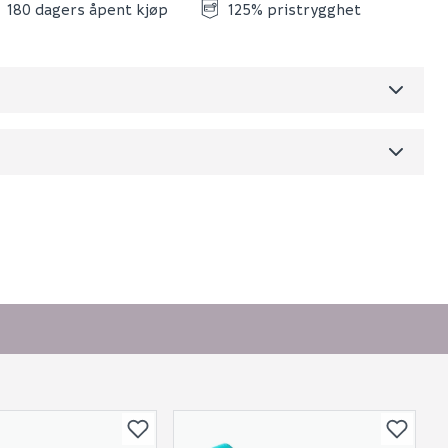
180 dagers åpent kjøp
125% pristrygghet
Skjul
dre)