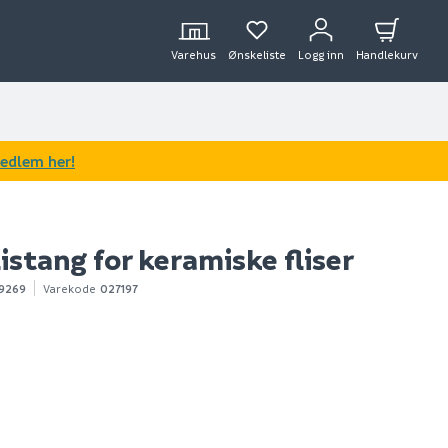
Varehus
Ønskeliste
Logg inn
Handlekurv
medlem her!
listang for keramiske fliser
9269
Varekode
027197