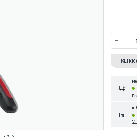
iskutter
Mosaikktang proff
Rubi star-6
fliskutter
ør 1 499
209
1 495
10+ stk
Nettlager
:
1-10 stk
Nettlager
:
10
nt
Klikk & Hent
Klikk & Hent
KLIKK 
Ne
Fr
Kl
Ve
1
/
2