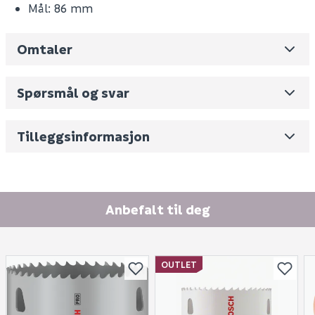
Mål: 86 mm
Omtaler
Leverandørens varenummer
2608594405
Spørsmål og svar
Nobb No
0
Skjul
Vekt pr. stk / m2 (i kg)
0
Tilleggsinformasjon
Fornavn (synlig for andre)
E-postadresse
Anbefalt til deg
OUTLET