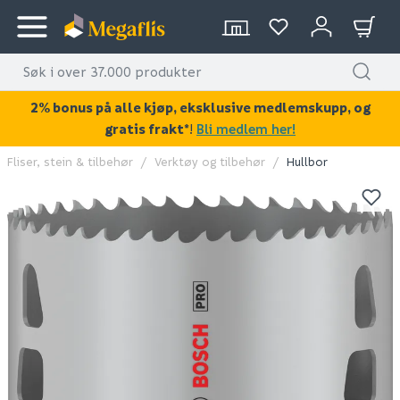
2% bonus på alle kjøp, eksklusive medlemskupp, og
gratis frakt*
!
Bli medlem her!
Fliser, stein & tilbehør
Verktøy og tilbehør
Hullbor
KAN DISSE VÆRE AV INTERESSE?
OUTLET