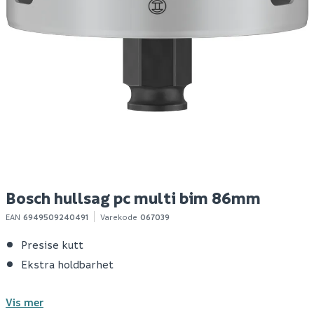
Bosch hullsag pc multi
Bosch hullsag hss-bim
M
bim 83mm
powerchange 86mm
f
376
175
Bestillingsvare
Utgått
Klikk & Hent
Klikk & Hent
Bosch hullsag pc multi bim 86mm
EAN
6949509240491
Varekode
067039
Presise kutt
Ekstra holdbarhet
Vis mer