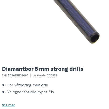
Diamantbor 6 mm
Diamantbor 10 mm
C
strong drills
strong drills
d
h
m
119
159
3
1-10 stk
1-10 stk
Klikk & Hent
Klikk & Hent
Diamantbor 8 mm strong drills
EAN
7026751123082
Varekode
000878
For våtboring med drill
Velegnet for alle typer flis
Vis mer