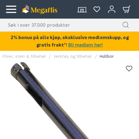
2% bonus på alle kjøp, eksklusive medlemskupp, og
gratis frakt*
!
Bli medlem her!
Fliser, stein & tilbehør
Verktøy og tilbehør
Hullbor
KAN DISSE VÆRE AV INTERESSE?