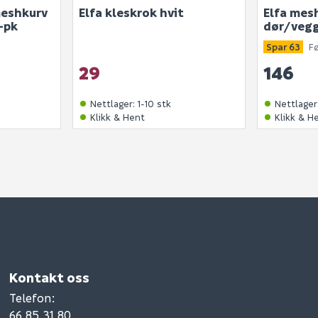
meshkurv
Elfa kleskrok hvit
Elfa mes
-pk
dør/vegg
Spar 63
F
29
146
Nettlager
:
1-10 stk
Nettlager
Klikk & Hent
Klikk & H
Kontakt oss
Telefon
:
66 85 31 80