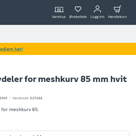
Varehus
Ønskeliste
Logg inn
Handlekurv
medlem her!
vdeler for meshkurv 85 mm hvit
2901
Varekode
027266
r for meshkurv 85.