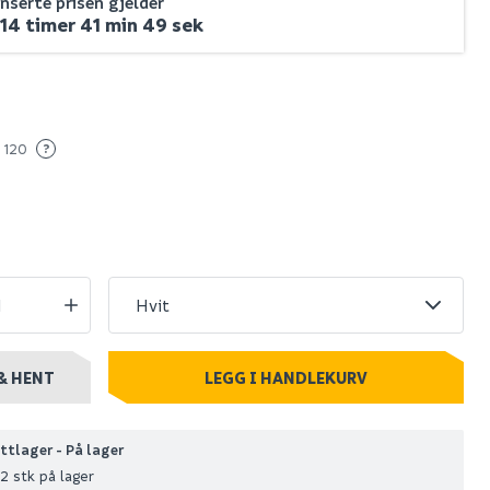
serte prisen gjelder
14 timer 41 min 48 sek
urv
Elfa avdeler for
 dør/vegg
meshkurv 185 mm
hvit 2-pk
209
Spar 45
Før 150
 120
?
105
10 stk
Nettlager
:
Bestillingsvare
Klikk & Hent
& HENT
LEGG I HANDLEKURV
ttlager - På lager
2 stk på lager