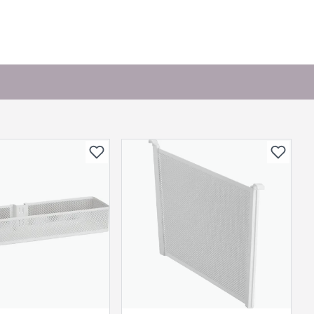
or andre?
bli vist her etter at det er besvart.
. Bli den første til å stille et spørsmål til dette
produktet.