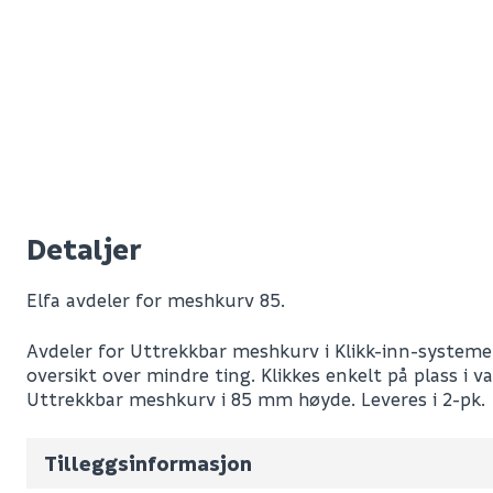
Detaljer
Leverandørens varenummer
Elfa avdeler for meshkurv 85.
Nobb No
Avdeler for Uttrekkbar meshkurv i Klikk-inn-systemet
Vekt pr. stk / m2 (i kg)
oversikt over mindre ting. Klikkes enkelt på plass i val
Uttrekkbar meshkurv i 85 mm høyde. Leveres i 2-pk.
Volum
0.01
(d
Antall pr. pall
Tilleggsinformasjon