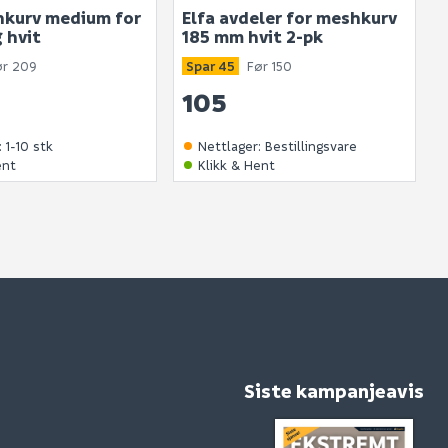
hkurv medium for
Elfa avdeler for meshkurv
 hvit
185 mm hvit 2-pk
ør 209
Spar 45
Før 150
105
:
1-10 stk
Nettlager
:
Bestillingsvare
ent
Klikk & Hent
Siste kampanjeavis