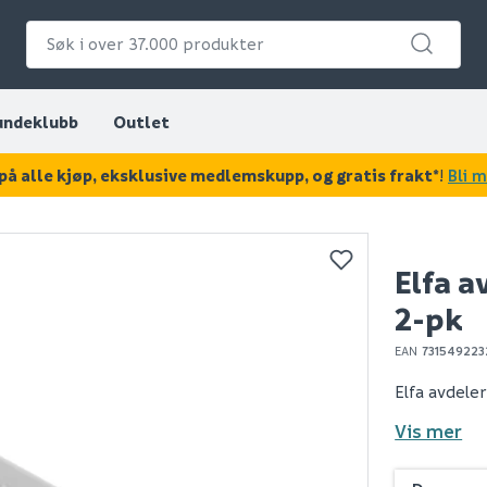
undeklubb
Outlet
på alle kjøp, eksklusive medlemskupp, og gratis frakt*
!
Bli 
KAN DISSE VÆRE AV INTERESSE?
Elfa a
OUTLET
2-pk
EAN
731549223
Elfa avdele
Vis mer