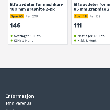
Elfa avdeler for meshkurv
Elfa avdeler for 
180 mm graphite 2-pk
85 mm graphite 2
Spar 63
Før 209
Spar 48
Før 159
146
111
Nettlager
:
10+ stk
Nettlager
:
1-10 stk
Klikk & Hent
Klikk & Hent
Informasjon
Finn varehus