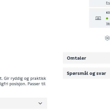
Fr
Kl
Ve
Omtaler
223290
Spørsmål og svar
0
. Gir ryddig og praktisk
0.28
gfri posisjon. Passer til
Fornavn (synlig for an
m3 per salgsforpakning)
672
E-postadresse