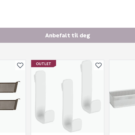
Anbefalt til deg
Skjule spørsmålet f
OUTLET
SEND INN SPØRSMÅL
Spørsmålet og svaret vil 
Ingen spørsmål enda