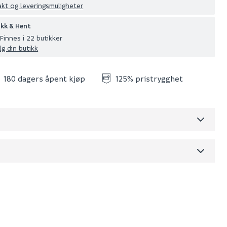
akt og leveringsmuligheter
ikk & Hent
Finnes i 22 butikker
lg din butikk
180 dagers åpent kjøp
125% pristrygghet
Skjul
dre)