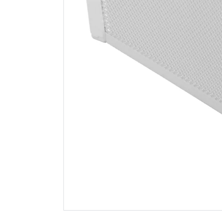
Elfa avdeler for
Elfa avdel
meshkurv 180 mm
meshkurv
graphite 2-pk
graphite 
Spar 63
Før 209
Spar 48
Før
146
111
Nettlager
:
10+ stk
Nettlager
:
Klikk & Hent
Klikk & He