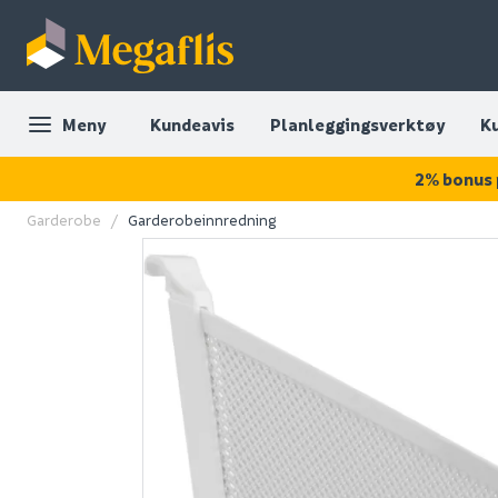
Meny
Kundeavis
Planleggingsverktøy
K
2% bonus 
Garderobe
Garderobeinnredning