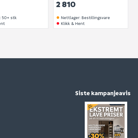
2 810
:
50+ stk
Nettlager
:
Bestillingsvare
ent
Klikk & Hent
Siste kampanjeavis