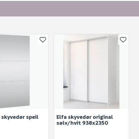
or andre?
bli vist her etter at det er besvart.
 skyvedør speil
Elfa skyvedør original
. Bli den første til å stille et spørsmål til dette
sølv/hvit 938x2350
produktet.