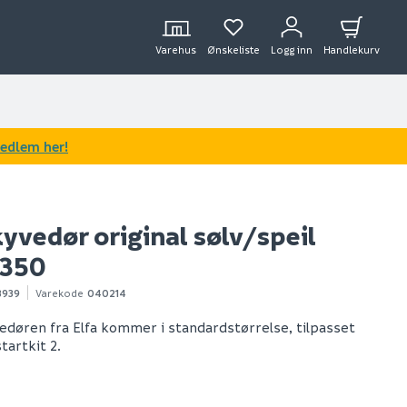
Varehus
Ønskeliste
Logg inn
Handlekurv
medlem her!
kyvedør original sølv/speil
2350
3939
Varekode
040214
døren fra Elfa kommer i standardstørrelse, tilpasset
tartkit 2.