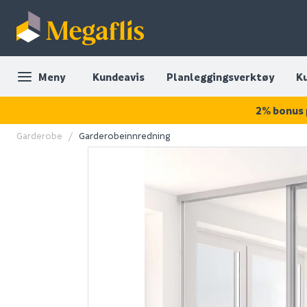
Meny
Kundeavis
Planleggingsverktøy
K
2% bonus 
Garderobe
Garderobeinnredning