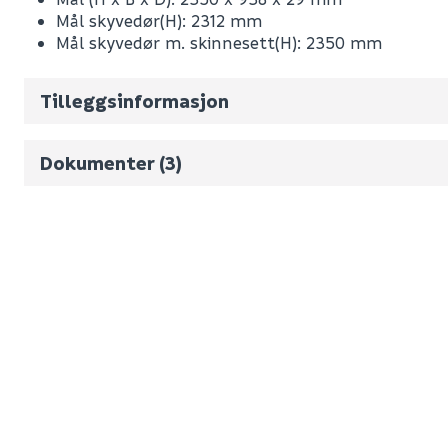
Vekt pr. stk / m2 (i kg)
Mål skyvedør(H): 2312 mm
Mål skyvedør m. skinnesett(H): 2350 mm
Volum
126.322
(d
Antall pr. pall
FDV
Tilleggsinformasjon
Brosjyre
Monteringsveiledning
Dokumenter (3)