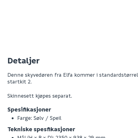
Detaljer
Denne skyvedøren fra Elfa kommer i standardstørrel
startkit 2.
Skinnesett kjøpes separat.
Spesifikasjoner
Farge: Sølv / Speil
Leverandørens varenummer
Tekniske spesfikasjoner
Nobb No
Mål (H x B x D): 2350 x 938 x 29 mm