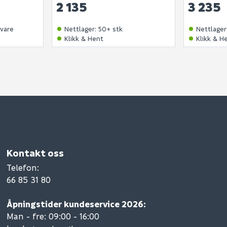
2 135
3 235
svare
Nettlager
:
50+ stk
Nettlager
Klikk & Hent
Klikk & H
Kontakt oss
Telefon
:
66 85 31 80
Åpningstider kundeservice 2026:
Man - fre: 09:00 - 16:00