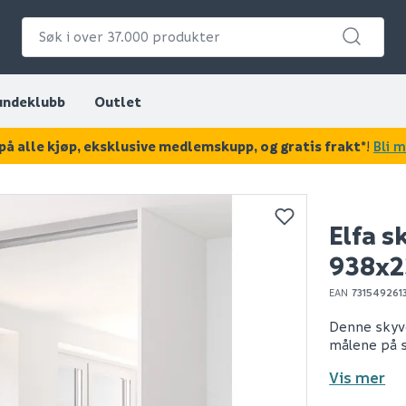
undeklubb
Outlet
på alle kjøp, eksklusive medlemskupp, og gratis frakt*
!
Bli 
KAN DISSE VÆRE AV INTERESSE?
Elfa s
938x
EAN
731549261
Denne skyve
målene på s
Vis mer