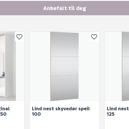
E-postadresse
Anbefalt til deg
Skjule spørsmålet f
SEND INN SPØRSMÅL
Spørsmålet og svaret vil 
ginal
Lind nest skyvedør speil
Lind nest
Ingen spørsmål enda
350
100
125