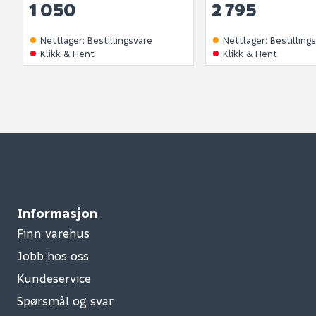
1 050
2 795
Nettlager
:
Bestillingsvare
Nettlager
:
Bestilling
Klikk & Hent
Klikk & Hent
Informasjon
Finn varehus
Jobb hos oss
Kundeservice
Spørsmål og svar