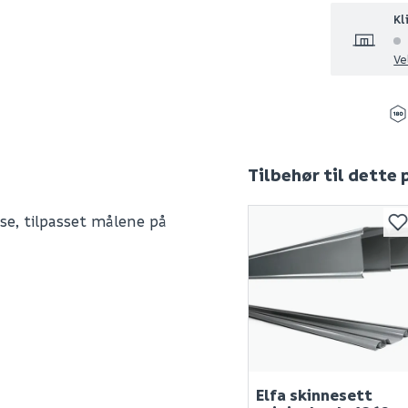
Kl
Ve
Tilbehør til dette
se, tilpasset målene på
261393
0
Elfa skinnesett