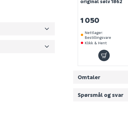
original sølv 1862
26.2
m3 per salgsforpakning)
1 050
13
Nettlager
:
Bestillingsvare
Klikk & Hent
Omtaler
Spørsmål og svar
Fornavn (synlig for an