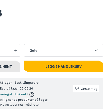
5
kyvedør
Elfa skyvedør original
sølv/hvit 938x2350
2 810
+ stk
Nettlager
:
Bestillingsvare
Klikk & Hent
& HENT
LEGG I HANDLEKURV
ttlager - Bestillingsvare
Est. på lager 23.08.26
Varsle meg
veringstid på nett
nn lignende produkter på lager
akt og leveringsmuligheter