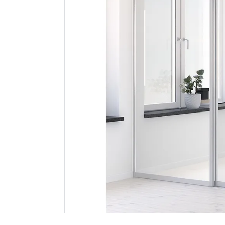
Elfa skinnesett
Elfa skyve
original sølv 1862
sølv/spei
1 050
2 795
Nettlager
:
Bestillingsvare
Nettlager
:
Klikk & Hent
Klikk & He