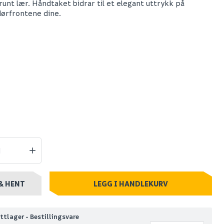
brunt lær. Håndtaket bidrar til et elegant uttrykk på
dørfrontene dine.
 m/jord
Hyper bokhylle eik
e
struktur
Spar 400
Før 699
299
+ stk
Nettlager
:
Bestillingsvare
Klikk & Hent
& HENT
LEGG I HANDLEKURV
ttlager - Bestillingsvare