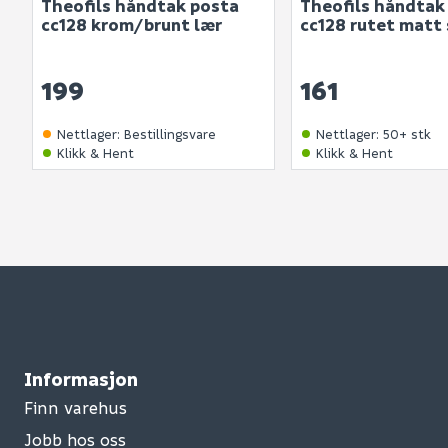
Theofils håndtak posta
Theofils håndtak
cc128 krom/brunt lær
cc128 rutet matt 
199
161
Nettlager
:
Bestillingsvare
Nettlager
:
50+ stk
Klikk & Hent
Klikk & Hent
Informasjon
Finn varehus
Jobb hos oss