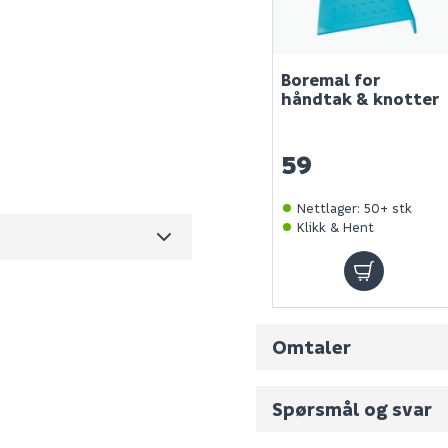
Boremal for
håndtak & knotter
157184SP
0
59
0.068
Nettlager
:
50+ stk
Klikk & Hent
m3 per salgsforpakning)
Omtaler
Spørsmål og svar