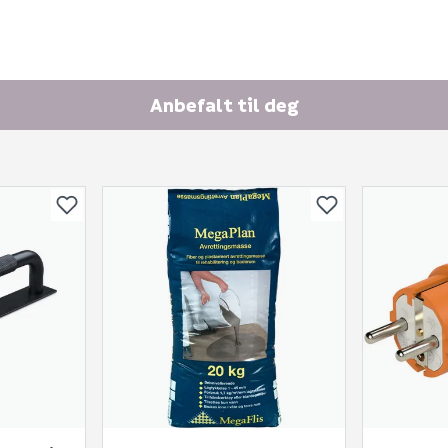
Fornavn (synlig for an
E-postadresse
Anbefalt til deg
Skjule spørsmålet f
SEND INN SPØRSMÅL
Spørsmålet og svaret vil 