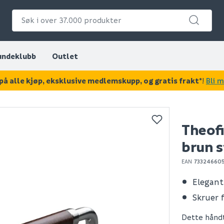
undeklubb
Outlet
på alle kjøp, eksklusive medlemskupp, og gratis frakt*
!
Bli 
KAN DISSE VÆRE AV INTERESSE?
Theofi
brun 
EAN
73324660
Elegant
Skruer 
Dette håndta