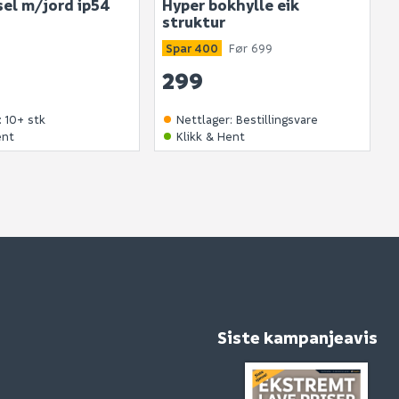
sel m/jord ip54
Hyper bokhylle eik
. Bli den første til å stille et spørsmål til dette
struktur
produktet.
Spar 400
Før 699
299
:
10+ stk
Nettlager
:
Bestillingsvare
ent
Klikk & Hent
Siste kampanjeavis