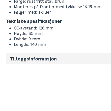
Farge: rustfritt stål, brun
Monteres på fronter med tykkelse 16-19 mm
Følger med: skruer
Tekniske spesifikasjoner
CC-avstand: 128 mm
Leverandørens varenummer
Høyde: 35 mm
Nobb No
Dybde: 9 mm
Lengde: 140 mm
Vekt pr. stk / m2 (i kg)
Volum
0.15
(d
Tilleggsinformasjon