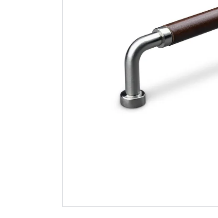
Theofils håndtak
Theofils 
posta cc128
perugia c
krom/brunt lær
matt sort
199
161
Nettlager
:
Bestillingsvare
Nettlager
:
Klikk & Hent
Klikk & He