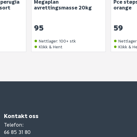
 perugia
Megaplan
Pce støp
Ingen spørsmål enda
sort
avrettingsmasse 20kg
orange
95
59
Nettlager
:
100+ stk
Nettlager
Klikk & Hent
Klikk & H
Kontakt oss
Telefon
:
66 85 31 80