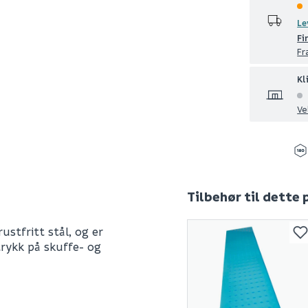
Le
Fi
Fr
Kl
Ve
Tilbehør til dette
ustfritt stål, og er
trykk på skuffe- og