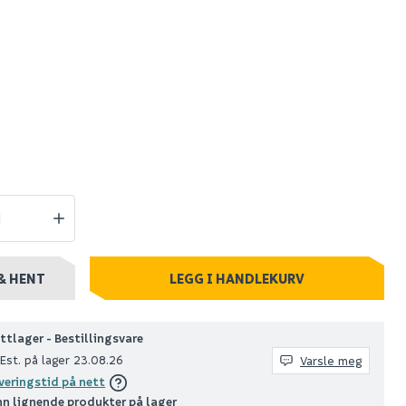
Hyper bokhylle eik
mmel
struktur
aketrekk
inkl.
 1 699
Spar 400
Før 699
299
stillingsvare
Nettlager
:
Bestillingsvare
Klikk & Hent
& HENT
LEGG I HANDLEKURV
ttlager - Bestillingsvare
Est. på lager 23.08.26
Varsle meg
veringstid på nett
nn lignende produkter på lager