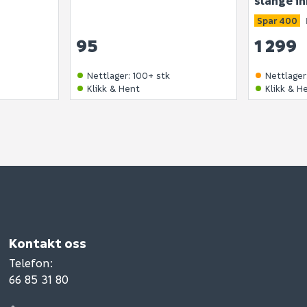
slange in
Spar 400
95
1 299
Nettlager
:
100+ stk
Nettlager
Klikk & Hent
Klikk & H
Kontakt oss
Telefon
:
66 85 31 80