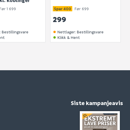
kl. koblinger
produktet.
Før 1 699
Spar 400
Før 699
299
:
Bestillingsvare
Nettlager
:
Bestillingsvare
ent
Klikk & Hent
Siste kampanjeavis