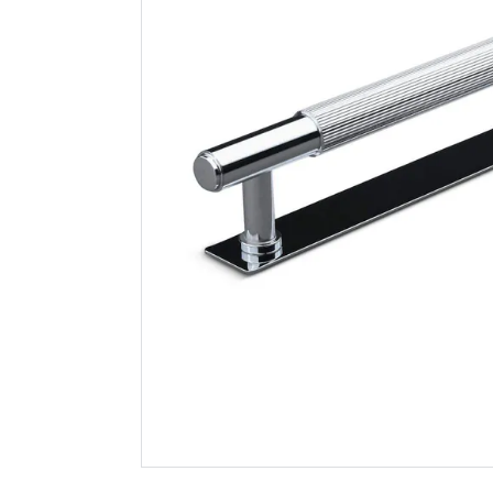
Theofils håndtak
Grohe vita
calabro cc128 krom
250 dusj
59
5 999
Nettlager
:
50+ stk
Nettlager
:
Klikk & Hent
Klikk & He