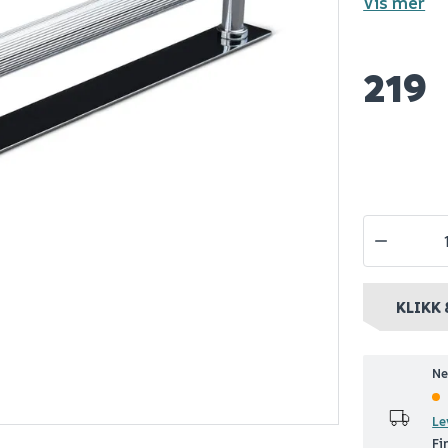
Vis mer
lio start
Megaplan
Hozelock
system krom
avrettingsmasse
slangetro
219
20kg
m/aut. tilb
30m slange 
koblinger
Spar 400
Før
95
1 299
100+ stk
Nettlager
:
100+ stk
Nettlager
:
Be
nt
Klikk & Hent
Klikk & Hent
KLIKK 
Ne
Le
Fi