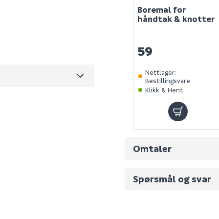
Boremal for
10200292SP
håndtak & knotter
0
59
0.344
Nettlager
:
m3 per salgsforpakning)
Bestillingsvare
Klikk & Hent
Omtaler
Spørsmål og svar
Fornavn (synlig for an