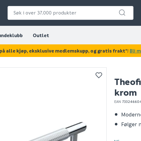
undeklubb
Outlet
på alle kjøp, eksklusive medlemskupp, og gratis frakt*
!
Bli 
KAN DISSE VÆRE AV INTERESSE?
Theofi
krom
EAN
73324660
Modern
Følger 