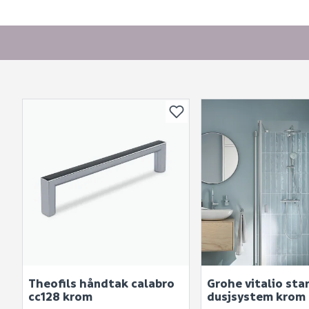
Theofils håndtak calabro
Grohe vitalio sta
cc128 krom
dusjsystem krom