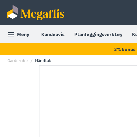
Meny
Kundeavis
Planleggingsverktøy
K
2% bonus 
Garderobe
Håndtak