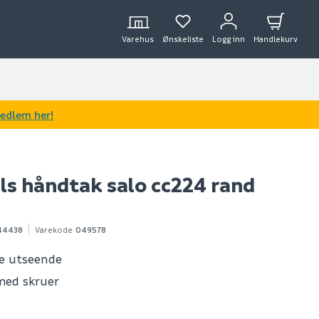
Varehus
Ønskeliste
Logg inn
Handlekurv
medlem her!
ls håndtak salo cc224 rand
44438
Varekode
049578
e utseende
med skruer