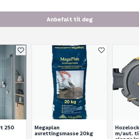
E-postadresse
Anbefalt til deg
Skjule spørsmålet f
SEND INN SPØRSMÅL
Spørsmålet og svaret vil 
rt 250
Megaplan
Hozelock
Ingen spørsmål enda
avrettingsmasse 20kg
m/aut. t