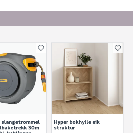
or andre?
bli vist her etter at det er besvart.
 slangetrommel
Hyper bokhylle eik
. Bli den første til å stille et spørsmål til dette
ilbaketrekk 30m
struktur