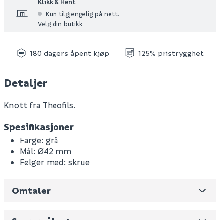
Klikk & Hent
Kun tilgjengelig på nett.
Velg din butikk
180 dagers åpent kjøp
125% pristrygghet
Detaljer
Knott fra Theofils.
Spesifikasjoner
Farge: grå
Mål: Ø42 mm
Følger med: skrue
Omtaler
Leverandørens varenummer
309637SP
Nobb No
0