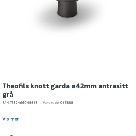
Zalo epleblomst 7,5 dl
Megaplan
E
avrettingsmasse 20kg
rs
59
95
1
100+ stk
100+ stk
Klikk & Hent
Klikk & Hent
Theofils knott garda ø42mm antrasitt
grå
EAN
7332466048665
Varekode
065888
Vis mer