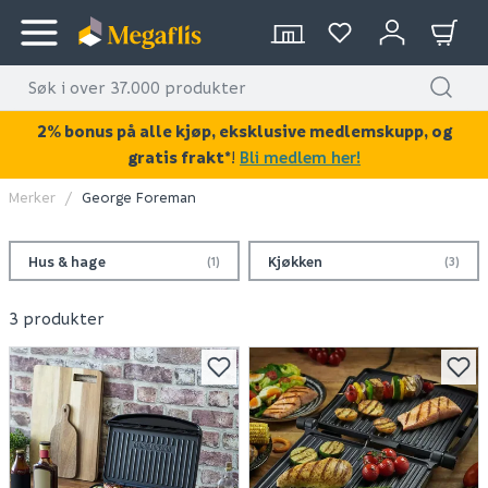
2% bonus på alle kjøp, eksklusive medlemskupp, og
gratis frakt*
!
Bli medlem her!
Merker
George Foreman
Hus & hage
Kjøkken
(1)
(3)
3 produkter