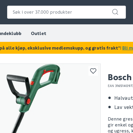
undeklubb
Outlet
på alle kjøp, eksklusive medlemskupp, og gratis frakt*
!
Bli 
KAN DISSE VÆRE AV INTERESSE?
Bosch
EAN
316514097
Halvaut
Lav vek
Denne gress
gir enkel og
og ugress, 