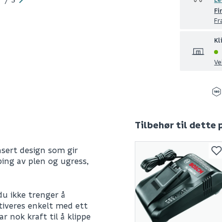
Fi
Fr
Kl
Ve
Tilbehør til dette
sert design som gir
ping av plen og ugress,
du ikke trenger å
tiveres enkelt med ett
 nok kraft til å klippe