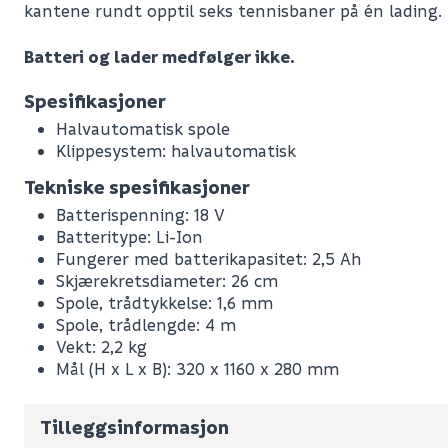
kantene rundt opptil seks tennisbaner på én lading.
Batteri og lader medfølger ikke.
Spesifikasjoner
Halvautomatisk spole
Klippesystem: halvautomatisk
Tekniske spesifikasjoner
Batterispenning: 18 V
Batteritype: Li-Ion
Fungerer med batterikapasitet: 2,5 Ah
Leverandørens varenummer
Skjærekretsdiameter: 26 cm
Spole, trådtykkelse: 1,6 mm
Nobb No
Spole, trådlengde: 4 m
Vekt pr. stk / m2 (i kg)
Vekt: 2,2 kg
Mål (H x L x B): 320 x 1160 x 280 mm
Volum
14.712
(d
Antall pr. pall
Tilleggsinformasjon