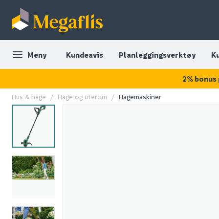
Meny
Kundeavis
Planleggingsverktøy
K
2% bonus 
Hus & hage
Hage og uterom
Hagemaskiner