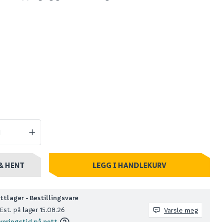
mertråd
Bosch gresstrimmer
m (1,6mm)
easy 23cm 18v 2,0ah
1 407
10 stk
Nettlager
:
Bestillingsvare
Klikk & Hent
& HENT
LEGG I HANDLEKURV
ttlager - Bestillingsvare
Est. på lager 15.08.26
Varsle meg
veringstid på nett