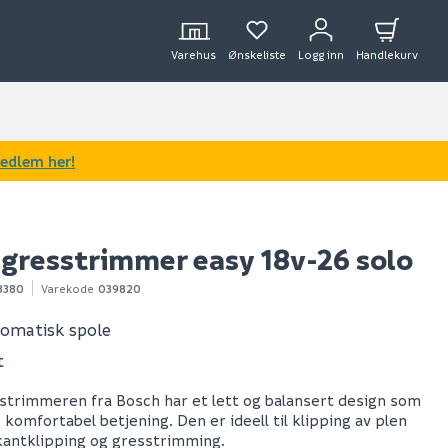
Varehus
Ønskeliste
Logg inn
Handlekurv
medlem her!
 gresstrimmer easy 18v-26 solo
3380
Varekode
039820
omatisk spole
t
trimmeren fra Bosch har et lett og balansert design som
 komfortabel betjening. Den er ideell til klipping av plen
kantklipping og gresstrimming.