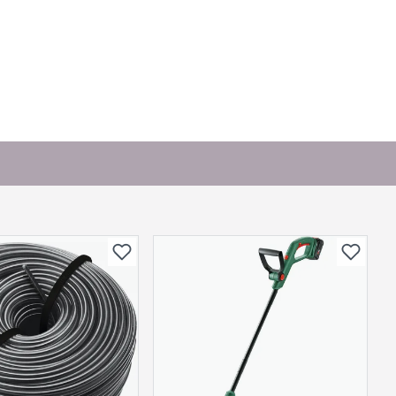
Skjul
dre)
or andre?
bli vist her etter at det er besvart.