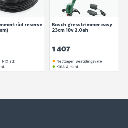
. Bli den første til å stille et spørsmål til dette
produktet.
immertråd reserve
Bosch gresstrimmer easy
mm)
23cm 18v 2,0ah
1 407
:
1-10 stk
Nettlager
:
Bestillingsvare
ent
Klikk & Hent