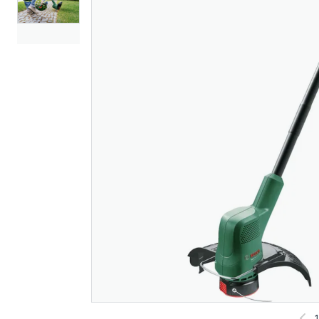
Bosch gresstrimmer
Bosch gre
easy grasscut 23cm
uni 18v-26
280w
509
1 599
Nettlager
:
Bestillingsvare
Nettlager
:
Klikk & Hent
Klikk & He
1