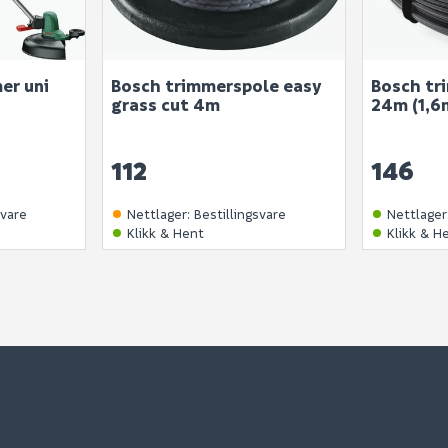
Ingen spørsmål enda
er uni
Bosch trimmerspole easy
Bosch tr
grass cut 4m
24m (1,6
112
146
svare
Nettlager
:
Bestillingsvare
Nettlager
Klikk & Hent
Klikk & H