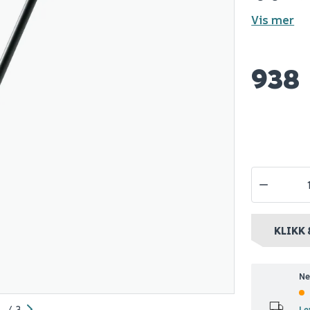
Vis mer
sstrimmer
Bosch trimmerspole
Bosch trim
 solo
easy grass cut 4m
reserve 24
938
112
146
Bestillingsvare
Nettlager
:
Bestillingsvare
Nettlager
:
1-
nt
Klikk & Hent
Klikk & Hent
KLIKK 
Ne
/
3
Le