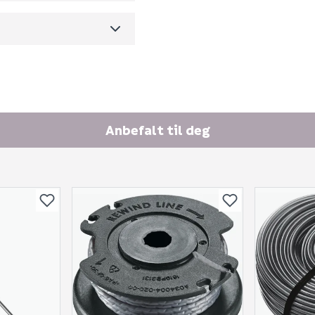
Fornavn (synlig for an
E-postadresse
Anbefalt til deg
Skjule spørsmålet f
SEND INN SPØRSMÅL
Spørsmålet og svaret vil 