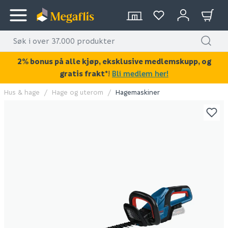
2% bonus på alle kjøp, eksklusive medlemskupp, og
gratis frakt*
!
Bli medlem her!
Hus & hage
Hage og uterom
Hagemaskiner
KAN DISSE VÆRE AV INTERESSE?