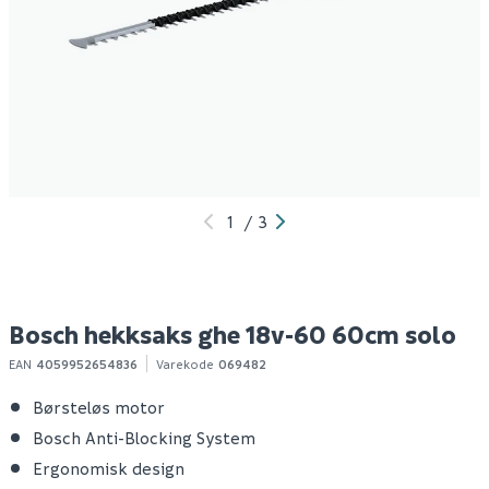
Bosch hekksaks
Bosch hekksaks
B
universal 18-50 18v
universal 18-50 18v
1
1x2,5ah
solo
2 110
1 649
6
10+ stk
1-10 stk
Klikk & Hent
Klikk & Hent
1
/
3
Bosch hekksaks ghe 18v-60 60cm solo
EAN
4059952654836
Varekode
069482
Børsteløs motor
Bosch Anti-Blocking System
Ergonomisk design