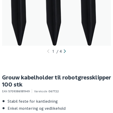
Grouw
Grouw kabelsøker for
H
robotgressklipper
grenseledning til
p
300m² city
robotgressklipper
1/
4 199
709
3
1-10 stk
1-10 stk
Klikk & Hent
Klikk & Hent
1
/
4
Grouw kabelholder til robotgressklipper
100 stk
EAN
5709386181949
Varekode
067722
Stabil feste for kantledning
Enkel montering og vedlikehold