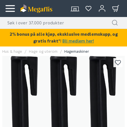
2% bonus på alle kjøp, eksklusive medlemskupp, og
gratis frakt*
!
Bli medlem her!
Hus & hage
Hage og uterom
Hagemaskiner
KAN DISSE VÆRE AV INTERESSE?