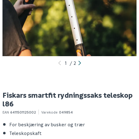
Fiskars smartfit
Fiskars singlestep
F
hekksaks teleskop
beskjæringssaks ss p26
ry
hs86
672
140
10+ stk
Bestillingsvare
Klikk & Hent
Klikk & Hent
1
/
2
Fiskars smartfit rydningssaks teleskop
l86
EAN
6411501125002
Varekode
049854
For beskjæring av busker og trær
Teleskopskaft