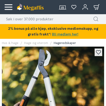
2% bonus på alle kjøp, eksklusive medlemskupp, og
gratis frakt*
!
Bli medlem her!
Hus & hage
Hage og uterom
Hageredskaper
KAN DISSE VÆRE AV INTERESSE?