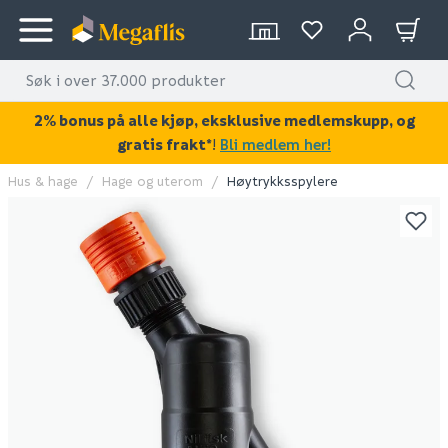
2% bonus på alle kjøp, eksklusive medlemskupp, og
gratis frakt*
!
Bli medlem her!
Hus & hage
Hage og uterom
Høytrykksspylere
KAN DISSE VÆRE AV INTERESSE?