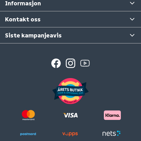
Informasjon
Tilbakekallinger
Ta gjerne kontakt med varehuset det gjelder.
Se våre varehus
Kontakt oss
Siste kampanjeavis