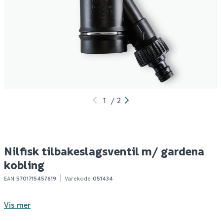
Gardena vannmåler
Nilfisk terrassevasker
Ni
aquacount
power patio
309
928
10+ stk
1-10 stk
Klikk & Hent
Klikk & Hent
1
/
2
Nilfisk tilbakeslagsventil m/ gardena
kobling
EAN
5701715457619
Varekode
051434
Vis mer