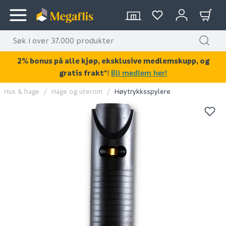
2% bonus på alle kjøp, eksklusive medlemskupp, og
gratis frakt*
!
Bli medlem her!
Hus & hage
Hage og uterom
Høytrykksspylere
KAN DISSE VÆRE AV INTERESSE?