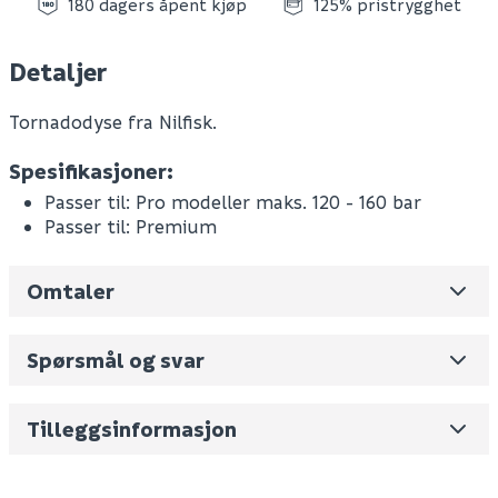
180 dagers åpent kjøp
125% pristrygghet
Detaljer
Tornadodyse fra Nilfisk.
Spesifikasjoner:
Passer til: Pro modeller maks. 120 - 160 bar
Passer til: Premium
Omtaler
Leverandørens varenummer
128500078
Nobb No
0
Spørsmål og svar
Vekt pr. stk / m2 (i kg)
1.298
Skjul
Volum
18.127
(dm3 per salgsforpakning)
Tilleggsinformasjon
Fornavn (synlig for andre)