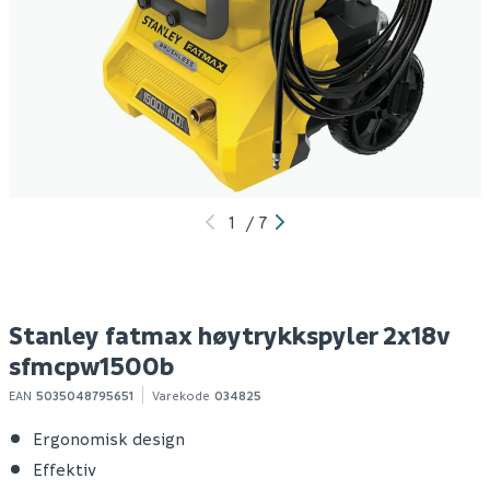
Nilfisk dyse click&clean
Nilfisk lanse c&c g4
N
gentle pr
dy
h
224
210
1-10 stk
1-10 stk
Klikk & Hent
Klikk & Hent
1
/
7
Stanley fatmax høytrykkspyler 2x18v
sfmcpw1500b
EAN
5035048795651
Varekode
034825
Ergonomisk design
Effektiv