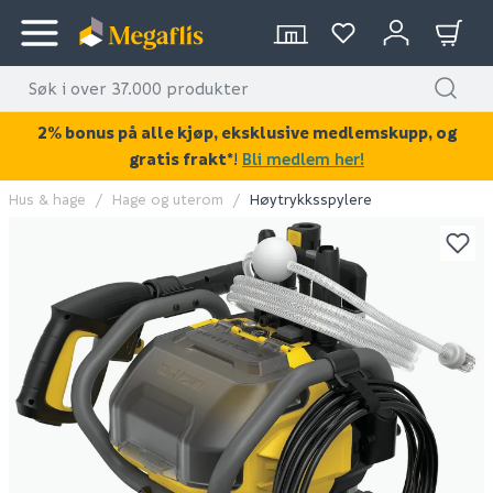
2% bonus på alle kjøp, eksklusive medlemskupp, og
gratis frakt*
!
Bli medlem her!
Hus & hage
Hage og uterom
Høytrykksspylere
KAN DISSE VÆRE AV INTERESSE?