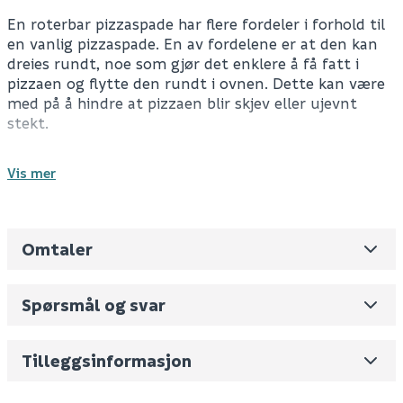
En roterbar pizzaspade har flere fordeler i forhold til
en vanlig pizzaspade. En av fordelene er at den kan
dreies rundt, noe som gjør det enklere å få fatt i
pizzaen og flytte den rundt i ovnen. Dette kan være
med på å hindre at pizzaen blir skjev eller ujevnt
stekt.
En annen fordel er at en roterbar pizzaspade er
Vis mer
utstyrt med et langt håndtak som gir bedre
beskyttelse mot varmen fra ovnen når du tar
pizzaen ut av ovnen.
Omtaler
Leverandørens varenummer
90323
Tekniske Spesifikasjoner
Nobb No
0
Diameter: Ø11 cm
Spørsmål og svar
Lengde: 76 cm
Vekt pr. stk / m2 (i kg)
2.945
Materiale: 430 rustfritt stål og plast
LFGB-godkjent
Skjul
Volum
2.844
(dm3 per salgsforpakning)
Tilleggsinformasjon
Fornavn (synlig for andre)