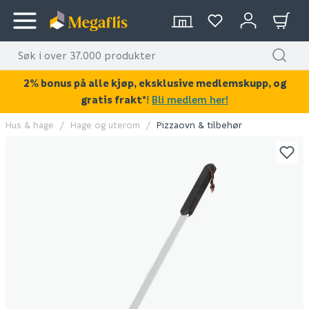
2% bonus på alle kjøp, eksklusive medlemskupp, og
gratis frakt*
!
Bli medlem her!
Hus & hage
Hage og uterom
Pizzaovn & tilbehør
KAN DISSE VÆRE AV INTERESSE?