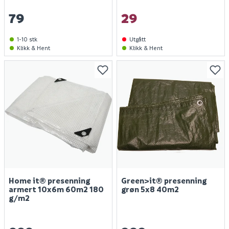
79
29
1-10 stk
Utgått
Klikk & Hent
Klikk & Hent
Home it® presenning
Green>it® presenning
armert 10x6m 60m2 180
grøn 5x8 40m2
g/m2