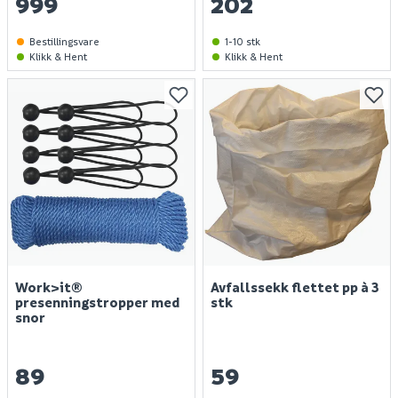
999
202
Bestillingsvare
1-10 stk
Klikk & Hent
Klikk & Hent
Work>it®
Avfallssekk flettet pp à 3
presenningstropper med
stk
snor
89
59