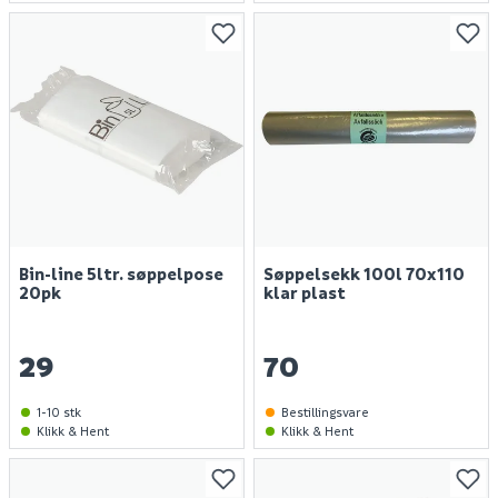
Bin-line 5ltr. søppelpose
Søppelsekk 100l 70x110
20pk
klar plast
29
70
1-10 stk
Bestillingsvare
Klikk & Hent
Klikk & Hent