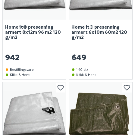
Home it® presenning
Home it® presenning
armert 8x12m 96 m2 120
armert 6x10m 60m2 120
g/m2
g/m2
942
649
Bestillingsvare
1-10 stk
Klikk & Hent
Klikk & Hent