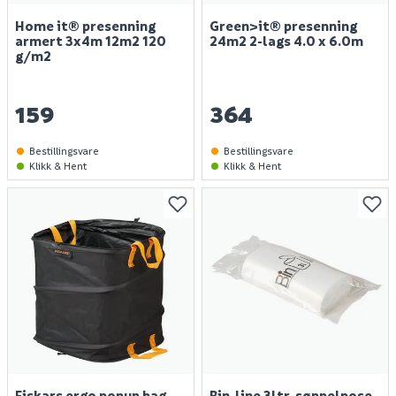
Home it® presenning
Green>it® presenning
armert 3x4m 12m2 120
24m2 2-lags 4.0 x 6.0m
g/m2
159
364
Bestillingsvare
Bestillingsvare
Klikk & Hent
Klikk & Hent
Fiskars ergo popup bag
Bin-line 3ltr. søppelpose