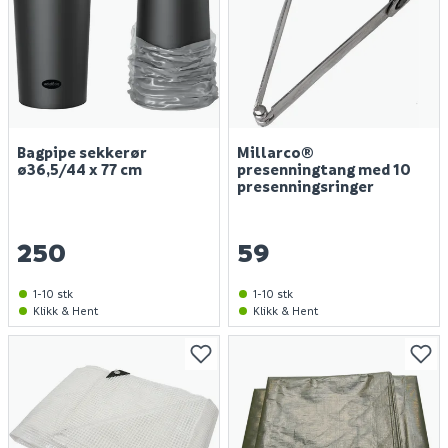
Bagpipe sekkerør
Millarco®
ø36,5/44 x 77 cm
presenningtang med 10
presenningsringer
250
59
1-10 stk
1-10 stk
Klikk & Hent
Klikk & Hent