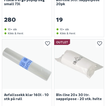
small 73l
20pk
280
19
10+ stk
10+ stk
Klikk & Hent
Klikk & Hent
OUTLET
Avfallssekk klar 160l - 10
Bin-line 20+ 30 ltr.
stk på rull
søppelpose - 20 stk. hvite