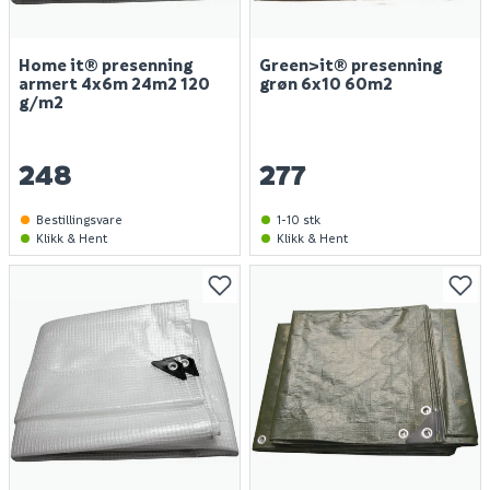
Home it® presenning
Green>it® presenning
armert 4x6m 24m2 120
grøn 6x10 60m2
g/m2
248
277
Bestillingsvare
1-10 stk
Klikk & Hent
Klikk & Hent