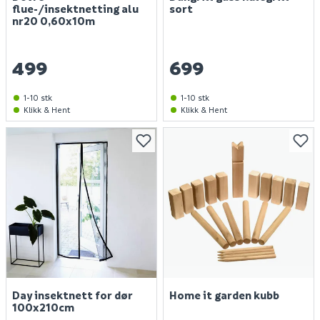
flue-/insektnetting alu
sort
nr20 0,60x10m
499
699
1-10 stk
1-10 stk
Klikk & Hent
Klikk & Hent
Day insektnett for dør
Home it garden kubb
100x210cm