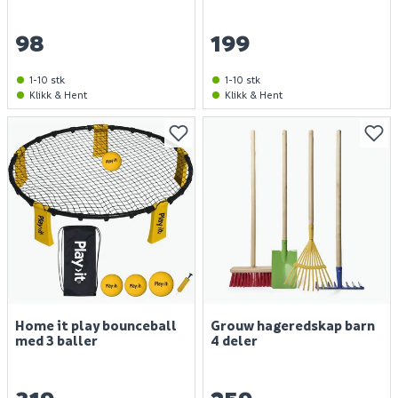
98
199
1-10 stk
1-10 stk
Klikk & Hent
Klikk & Hent
Home it play bounceball
Grouw hageredskap barn
med 3 baller
4 deler