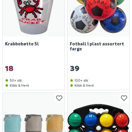
Krabbebøtte 5l
Fotball i plast assortert
farge
18
39
50+ stk
100+ stk
Klikk & Hent
Klikk & Hent