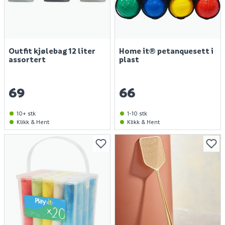
Outfit kjølebag 12 liter
Home it® petanquesett i
assortert
plast
69
66
10+ stk
1-10 stk
Klikk & Hent
Klikk & Hent