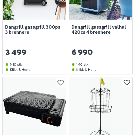
Dangrill gassgrill 300ps
Dangrill gassgrill valhal
3 brennere
420cs 4 brennere
3 499
6 990
1-10 stk
1-10 stk
Klikk & Hent
Klikk & Hent