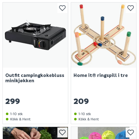
Outfit campingkokebluss
Home it® ringspill i tre
minikjøkken
299
209
1-10 stk
1-10 stk
Klikk & Hent
Klikk & Hent