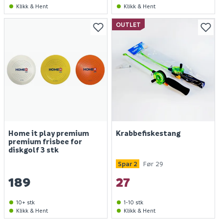
Klikk & Hent
Klikk & Hent
OUTLET
Home it play premium
Krabbefiskestang
premium frisbee for
diskgolf 3 stk
Spar 2
Før 29
189
27
10+ stk
1-10 stk
Klikk & Hent
Klikk & Hent