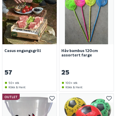
Casus engangsgrill
Håv bambus 120cm
assortert farge
57
25
50+ stk
100+ stk
Klikk & Hent
Klikk & Hent
OUTLET