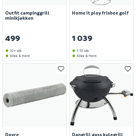
Outfit campinggrill
Home it play frisbee golf
minikjøkken
499
1 039
10+ stk
1-10 stk
Klikk & Hent
Klikk & Hent
Dovre
Dangrill gass kulegrill