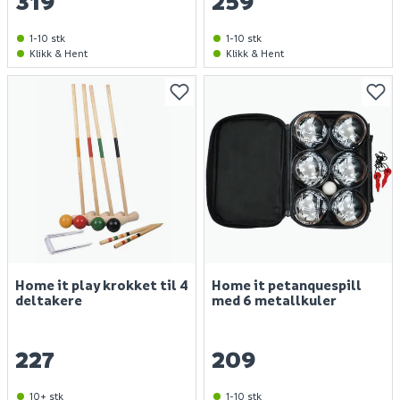
319
259
1-10 stk
1-10 stk
Klikk & Hent
Klikk & Hent
Home it play krokket til 4
Home it petanquespill
deltakere
med 6 metallkuler
227
209
10+ stk
1-10 stk