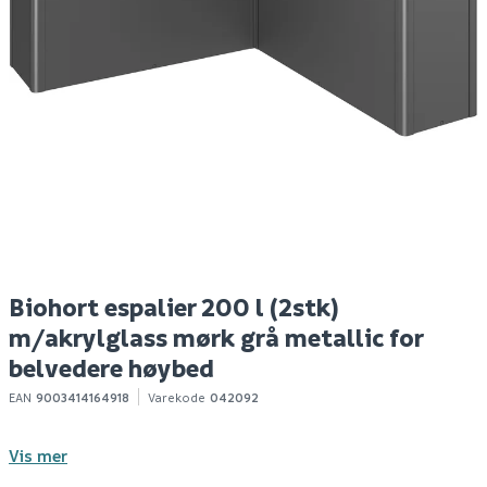
Biohort espalier (2stk)
Biohort espalier 200 l
B
for l-l150 mørk grå
(2stk) m/akrylglass
m
metallic
sølv metallic for
m
belvedere høybed
h
7 799
11 899
4
Bestillingsvare
Bestillingsvare
Klikk & Hent
Klikk & Hent
Biohort espalier 200 l (2stk)
m/akrylglass mørk grå metallic for
belvedere høybed
EAN
9003414164918
Varekode
042092
Vis mer