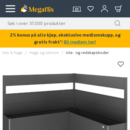
2% bonus på alle kjøp, eksklusive medlemskupp, og
gratis frakt*
!
Bli medlem her!
Hus & hage
Hage og uterom
Ute- og redskapsboder
KAN DISSE VÆRE AV INTERESSE?