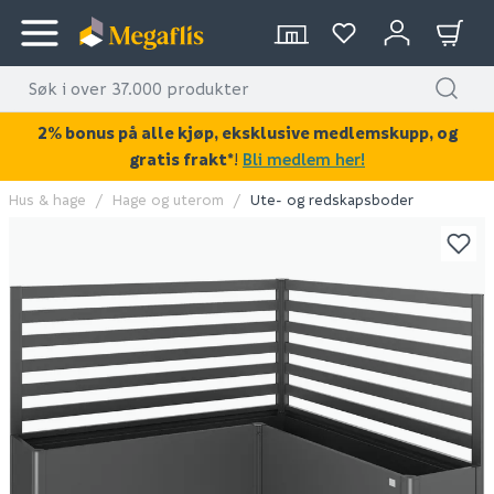
2% bonus på alle kjøp, eksklusive medlemskupp, og
gratis frakt*
!
Bli medlem her!
Hus & hage
Hage og uterom
Ute- og redskapsboder
KAN DISSE VÆRE AV INTERESSE?