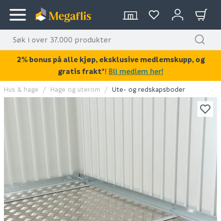
2% bonus på alle kjøp, eksklusive medlemskupp, og
gratis frakt*
!
Bli medlem her!
Hus & hage
Hage og uterom
Ute- og redskapsboder
KAN DISSE VÆRE AV INTERESSE?