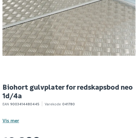
Debel plissé touch
Biohort gulvplate for
S
lysdempende 160x160,
europa str 5+6
6
sort
949
11 999
1-10 stk
Bestillingsvare
Klikk & Hent
Klikk & Hent
Biohort gulvplater for redskapsbod neo
1d/4a
EAN
9003414480445
Varekode
041780
Vis mer