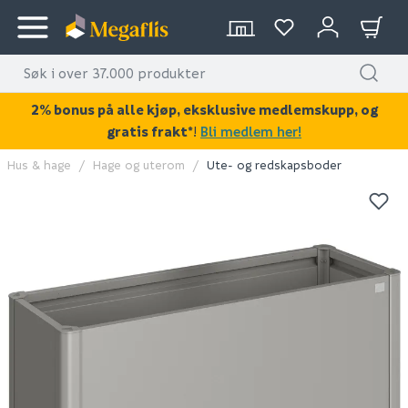
2% bonus på alle kjøp, eksklusive medlemskupp, og
gratis frakt*
!
Bli medlem her!
Hus & hage
Hage og uterom
Ute- og redskapsboder
KAN DISSE VÆRE AV INTERESSE?