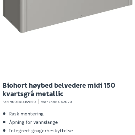
Nordlux ask 36
Biohort høybed
B
taklampe hvit
belvedere midi 150
b
mørk grå metallic
m
349
8 199
8
Produktdatablad
10+ stk
Bestillingsvare
Klikk & Hent
Klikk & Hent
Biohort høybed belvedere midi 150
kvartsgrå metallic
EAN
9003414159150
Varekode
042020
Rask montering
Åpning for vannslange
Integrert gnagerbeskyttelse