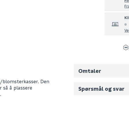
Fi
Fr
Kl
Ve
Omtaler
d/blomsterkasser. Den
 så å plassere
Spørsmål og svar
.
Fornavn (synlig for an
B140927
E-postadresse