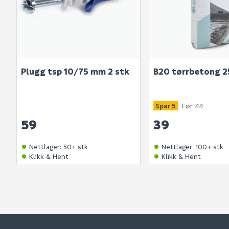
Plugg tsp 10/75 mm 2 stk
B20 tørrbetong 2
Spar 5
Før 44
59
39
Nettlager
:
50+ stk
Nettlager
:
100+ stk
Klikk & Hent
Klikk & Hent