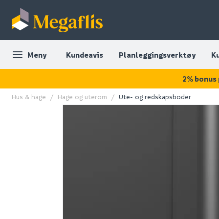
Meny
Kundeavis
Planleggingsverktøy
K
2% bonus 
Hus & hage
Hage og uterom
Ute- og redskapsboder