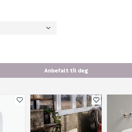
0
10.8
m3 per salgsforpakning)
Skjule spørsmålet f
Anbefalt til deg
SEND INN SPØRSMÅL
Spørsmålet og svaret vil 
Ingen spørsmål enda