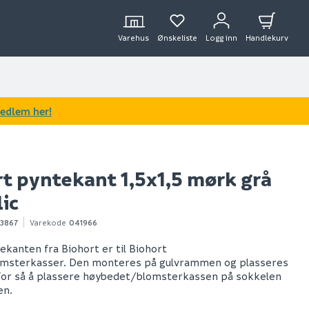
Varehus
Ønskeliste
Logg inn
Handlekurv
medlem her!
t pyntekant 1,5x1,5 mørk grå
ic
3867
Varekode
041966
kanten fra Biohort er til Biohort
msterkasser. Den monteres på gulvrammen og plasseres
for så å plassere høybedet/blomsterkassen på sokkelen
en.