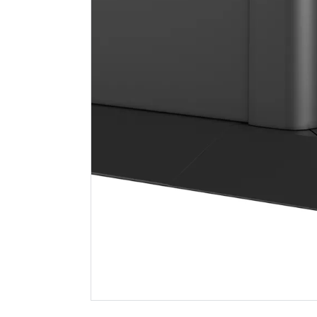
Plugg tsp 10/75 mm 2
B20 tørrb
stk
Spar 5
Før 
59
39
Nettlager
:
50+ stk
Nettlager
:
Klikk & Hent
Klikk & He