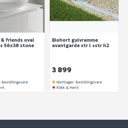
& friends oval
Biohort gulvramme
c+ 56x38 stone
avantgarde str l +str h2
3 899
:
Bestillingsvare
Nettlager
:
Bestillingsvare
ent
Klikk & Hent