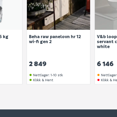
5 kg
Beha raw panelovn hr 12
V&b loop 
wi-fi gen 2
servant 
white
2 849
6 146
Nettlager
:
1-10 stk
Nettlager
Klikk & Hent
Klikk & H