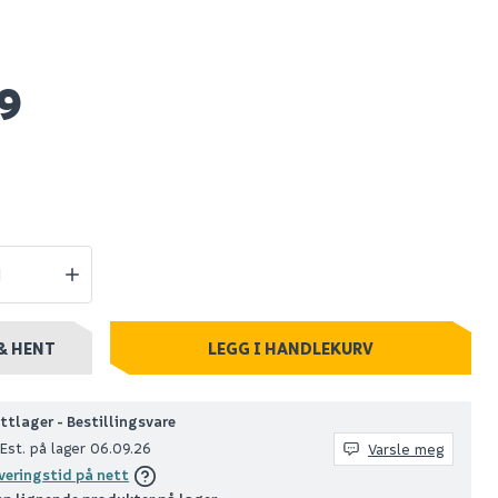
friends
Biohort gulvramme
t c+
avantgarde str l +str
9
e white
h2
3 899
stillingsvare
Nettlager
:
Bestillingsvare
Klikk & Hent
& HENT
LEGG I HANDLEKURV
ttlager - Bestillingsvare
Est. på lager 06.09.26
Varsle meg
veringstid på nett