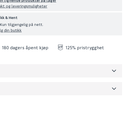
nn lignende produkter på lager
akt og leveringsmuligheter
ikk & Hent
Kun tilgjengelig på nett.
lg din butikk
180 dagers åpent kjøp
125% pristrygghet
Skjul
dre)