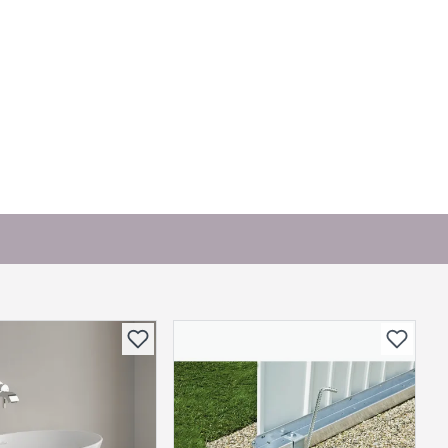
or andre?
bli vist her etter at det er besvart.
. Bli den første til å stille et spørsmål til dette
produktet.