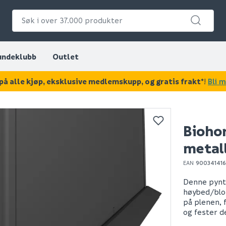
undeklubb
Outlet
på alle kjøp, eksklusive medlemskupp, og gratis frakt*
!
Bli 
KAN DISSE VÆRE AV INTERESSE?
Biohor
metall
EAN
900341416
Denne pynte
høybed/blo
på plenen, 
og fester d