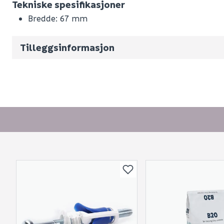
Tekniske spesifikasjoner
Nobb No
Bredde: 67 mm
Vekt pr. stk / m2 (i kg)
Volum
54.24
(d
Tilleggsinformasjon