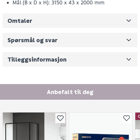
Mål (B x D x H): 3150 x 43 x 2000 mm
Omtaler
Leverandørens varenummer
81048
Nobb No
0
Spørsmål og svar
Vekt pr. stk / m2 (i kg)
72.165
Skjul
Volum
270.9
(dm3 per salgsforpakning)
Tilleggsinformasjon
Fornavn (synlig for andre)
E-postadresse
Anbefalt til deg