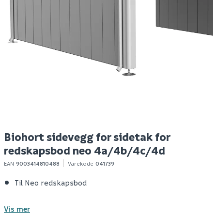
Celeste fasto sidevegg
Ebeco foil kit 200 6 m²
C
88.5-90 cm m/
65w/m²
si
sikkerhetsfolie, sort
9
v
m
s
Spar 179
Før 2 079
1 900
2 489
1
50+ stk
10+ stk
Klikk & Hent
Klikk & Hent
Biohort sidevegg for sidetak for
redskapsbod neo 4a/4b/4c/4d
EAN
9003414810488
Varekode
041739
Til Neo redskapsbod
Vis mer